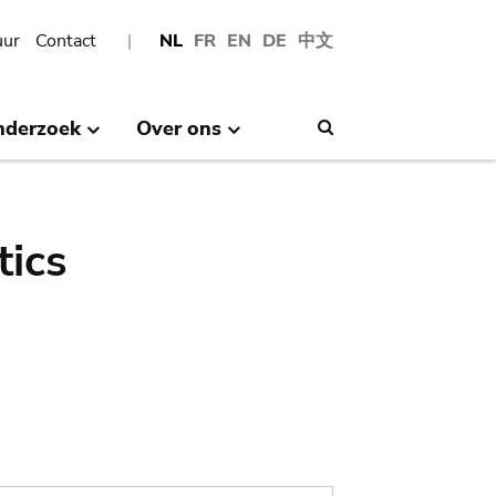
uur
Contact
NL
FR
EN
DE
中文
nderzoek
Over ons
Search
tics