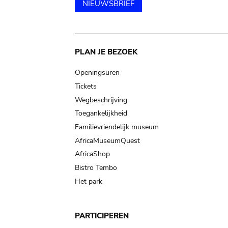
NIEUWSBRIEF
Main
PLAN JE BEZOEK
navigation
Openingsuren
Tickets
Wegbeschrijving
Toegankelijkheid
Familievriendelijk museum
AfricaMuseumQuest
AfricaShop
Bistro Tembo
Het park
PARTICIPEREN