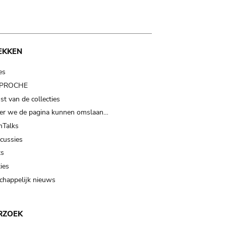
EKKEN
es
t PROCHE
t van de collecties
er we de pagina kunnen omslaan…
Talks
scussies
ts
ies
happelijk nieuws
RZOEK