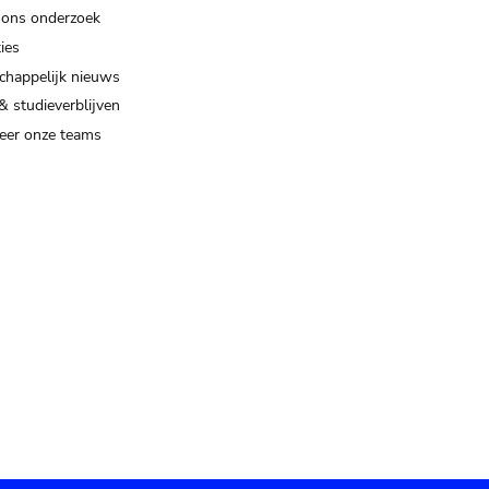
 ons onderzoek
ies
happelijk nieuws
& studieverblijven
eer onze teams