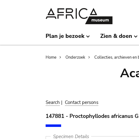
Skip
Skip
to
to
main
search
content
Plan je bezoek
Zien & doen
Breadcrumb
Home
Onderzoek
Collecties, archieven en 
Aca
Search
|
Contact persons
147881 - Proctophyllodes africanus 
Specimen Details