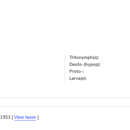
Tritonymph(s):
Deuto-(hypop):
Proto-:
Larva(e):
 1953 [
View taxon
]