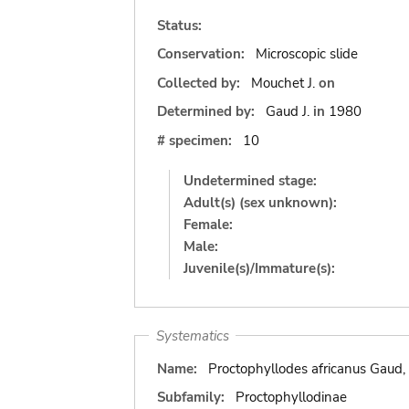
Status:
Conservation:
Microscopic slide
Collected by:
Mouchet J.
on
Determined by:
Gaud J.
in
1980
# specimen:
10
Undetermined stage:
Adult(s) (sex unknown):
Female:
Male:
Juvenile(s)/Immature(s):
Systematics
Name:
Proctophyllodes africanus Gaud,
Subfamily:
Proctophyllodinae