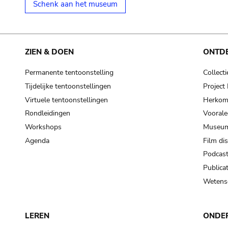
Schenk aan het museum
ZIEN & DOEN
ONTD
Permanente tentoonstelling
Collecti
Tijdelijke tentoonstellingen
Projec
Virtuele tentoonstellingen
Herkoms
Rondleidingen
Voorale
Workshops
Museum
Agenda
Film di
Podcas
Publicat
Wetensc
LEREN
ONDE