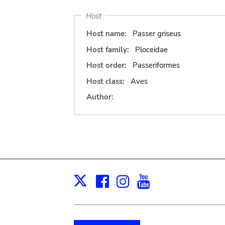
Host
Host name:
Passer griseus
Host family:
Ploceidae
Host order:
Passeriformes
Host class:
Aves
Author:
Facebook
Instagram
Youtube
Print
X