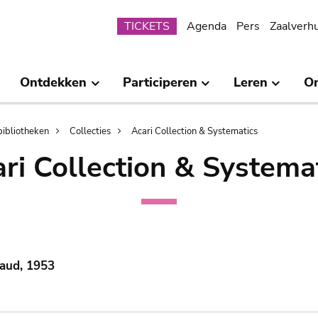
Submenu
TICKETS
Agenda
Pers
Zaalverh
Ontdekken
Participeren
Leren
O
bibliotheken
Collecties
Acari Collection & Systematics
ri Collection & Systema
Gaud, 1953