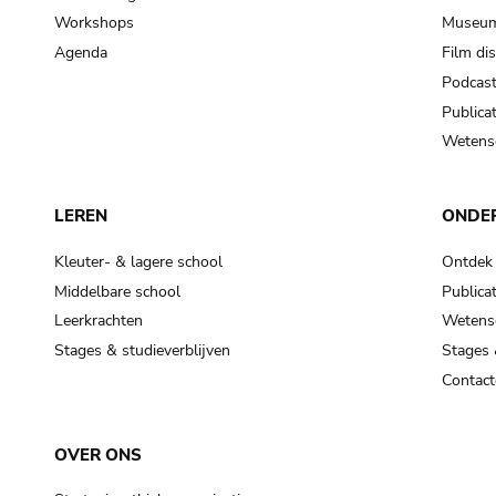
Workshops
Museum
Agenda
Film di
Podcas
Publicat
Wetensc
LEREN
ONDE
Kleuter- & lagere school
Ontdek
Middelbare school
Publicat
Leerkrachten
Wetensc
Stages & studieverblijven
Stages 
Contact
OVER ONS