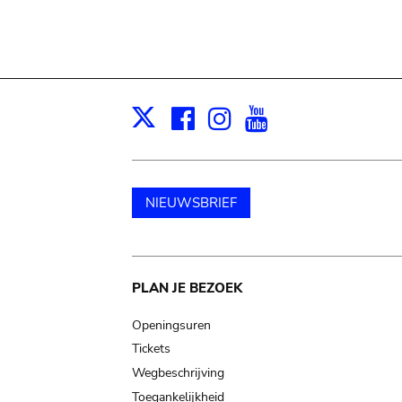
Facebook
Instagram
Youtube
Print
X
NIEUWSBRIEF
Main
PLAN JE BEZOEK
navigation
Openingsuren
Tickets
Wegbeschrijving
Toegankelijkheid