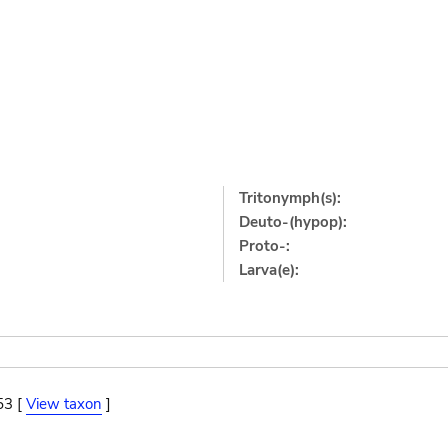
Tritonymph(s):
Deuto-(hypop):
Proto-:
Larva(e):
53 [
View taxon
]