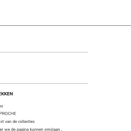
EKKEN
es
t PROCHE
t van de collecties
er we de pagina kunnen omslaan…