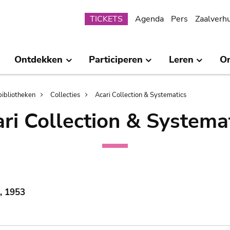
Submenu
TICKETS
Agenda
Pers
Zaalverh
Ontdekken
Participeren
Leren
O
bibliotheken
Collecties
Acari Collection & Systematics
ri Collection & Systema
, 1953