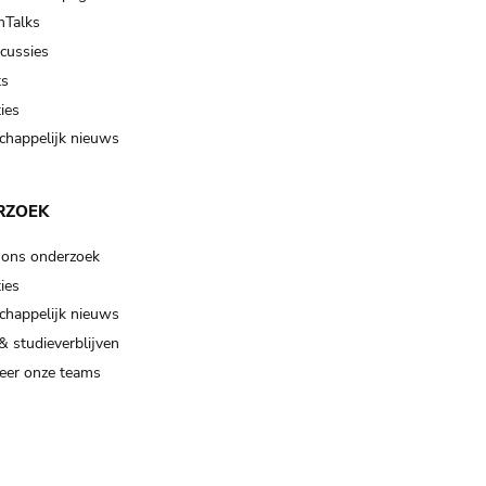
Talks
scussies
ts
ies
happelijk nieuws
RZOEK
 ons onderzoek
ies
happelijk nieuws
& studieverblijven
eer onze teams