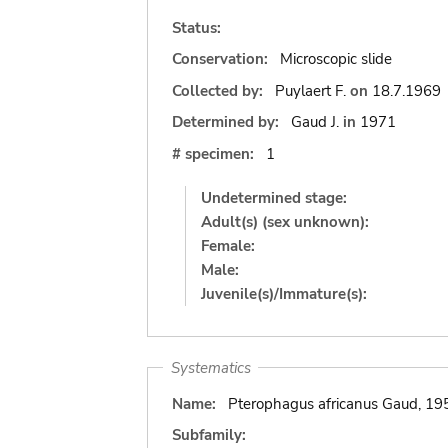
Status:
Conservation:
Microscopic slide
Collected by:
Puylaert F.
on
18.7.1969
Determined by:
Gaud J.
in
1971
# specimen:
1
Undetermined stage:
Adult(s) (sex unknown):
Female:
Male:
Juvenile(s)/Immature(s):
Systematics
Name:
Pterophagus africanus Gaud, 19
Subfamily: