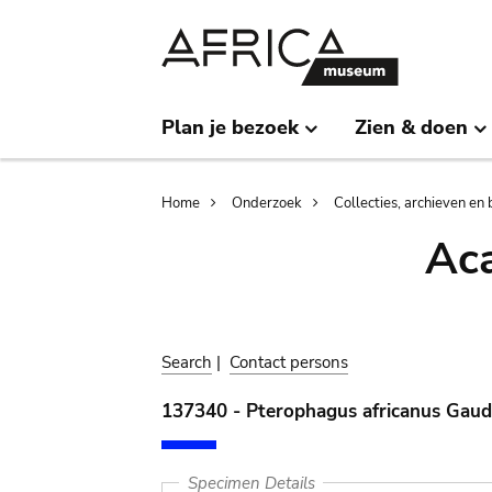
Skip
Skip
to
to
main
search
content
Plan je bezoek
Zien & doen
Breadcrumb
Home
Onderzoek
Collecties, archieven en 
Aca
Search
|
Contact persons
137340 - Pterophagus africanus Gaud
Specimen Details