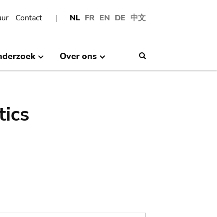
uur
Contact
NL
FR
EN
DE
中文
nderzoek
Over ons
Search
tics