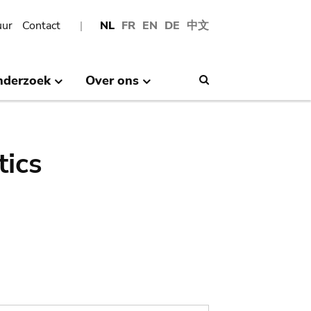
uur
Contact
NL
FR
EN
DE
中文
nderzoek
Over ons
Search
tics