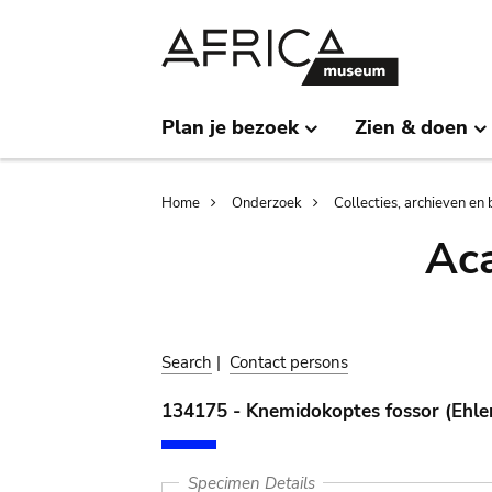
Skip
Skip
to
to
main
search
content
Plan je bezoek
Zien & doen
Breadcrumb
Home
Onderzoek
Collecties, archieven en 
Aca
Search
|
Contact persons
134175 - Knemidokoptes fossor (Ehle
Specimen Details