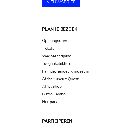
NIEUWSBRIEF
Main
PLAN JE BEZOEK
navigation
Openingsuren
Tickets
Wegbeschrijving
Toegankelijkheid
Familievriendelijk museum
AfricaMuseumQuest
AfricaShop
Bistro Tembo
Het park
PARTICIPEREN