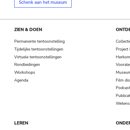
Schenk aan het museum
ZIEN & DOEN
ONTD
Permanente tentoonstelling
Collecti
Tijdelijke tentoonstellingen
Projec
Virtuele tentoonstellingen
Herkoms
Rondleidingen
Voorale
Workshops
Museum
Agenda
Film di
Podcas
Publicat
Wetensc
LEREN
ONDE