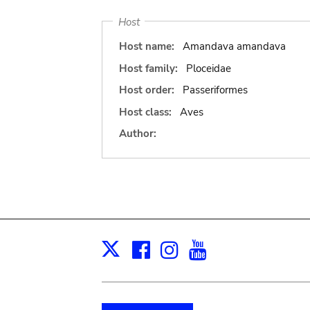
Host
Host name:
Amandava amandava
Host family:
Ploceidae
Host order:
Passeriformes
Host class:
Aves
Author:
Facebook
Instagram
Youtube
Print
X