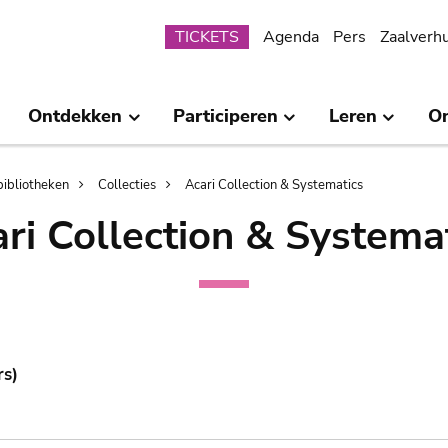
Submenu
TICKETS
Agenda
Pers
Zaalverh
Ontdekken
Participeren
Leren
O
bibliotheken
Collecties
Acari Collection & Systematics
ri Collection & Systema
rs)