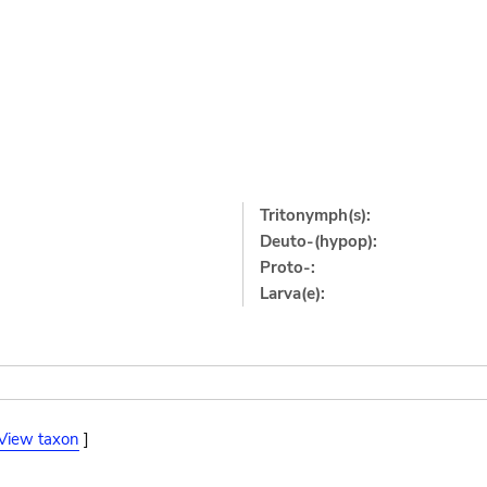
Tritonymph(s):
Deuto-(hypop):
Proto-:
Larva(e):
View taxon
]