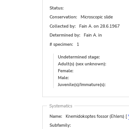
Status:
Conservation:
Microscopic slide
Collected by:
Fain A.
on
28.6.1967
Determined by:
Fain A.
in
# specimen:
1
Undetermined stage:
Adult(s) (sex unknown):
Female:
Male:
Juvenile(s)/Immature(s):
Systematics
Name:
Knemidokoptes fossor (Ehlers) [
Subfamily: