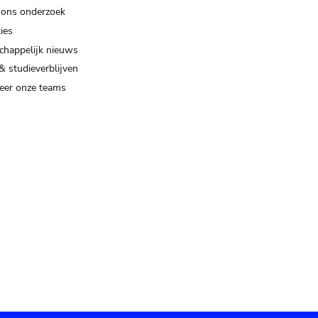
 ons onderzoek
ies
happelijk nieuws
& studieverblijven
eer onze teams