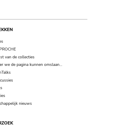
EKKEN
es
t PROCHE
t van de collecties
er we de pagina kunnen omslaan…
Talks
scussies
ts
ies
happelijk nieuws
RZOEK