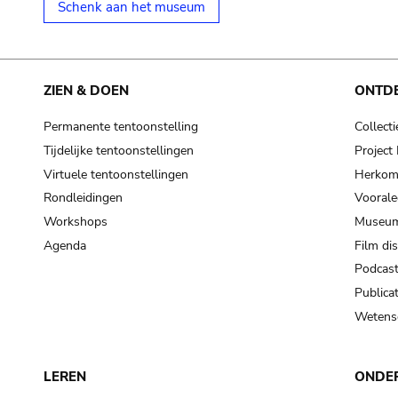
Schenk aan het museum
ZIEN & DOEN
ONTD
Permanente tentoonstelling
Collecti
Tijdelijke tentoonstellingen
Projec
Virtuele tentoonstellingen
Herkoms
Rondleidingen
Voorale
Workshops
Museum
Agenda
Film di
Podcas
Publicat
Wetensc
LEREN
ONDE