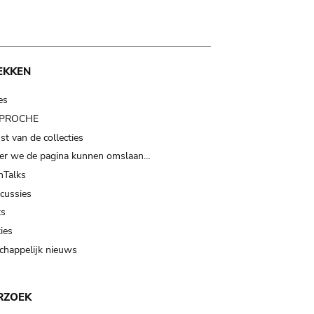
EKKEN
es
t PROCHE
t van de collecties
er we de pagina kunnen omslaan…
Talks
scussies
ts
ies
happelijk nieuws
RZOEK