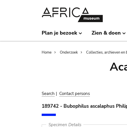
Skip
Skip
to
to
main
search
content
Plan je bezoek
Zien & doen
Breadcrumb
Home
Onderzoek
Collecties, archieven en 
Aca
Search
|
Contact persons
189742 - Bubophilus ascalaphus Phili
Specimen Details