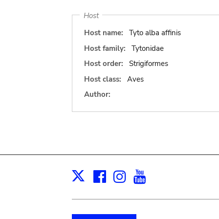
Host
Host name:
Tyto alba affinis
Host family:
Tytonidae
Host order:
Strigiformes
Host class:
Aves
Author:
Facebook
Instagram
Youtube
Print
X