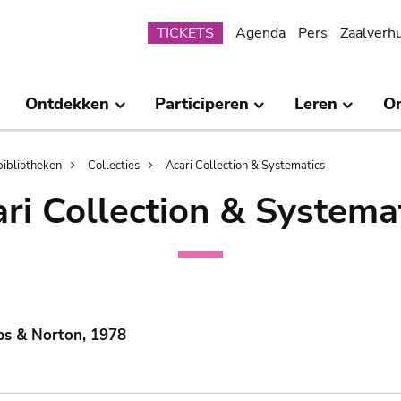
Submenu
TICKETS
Agenda
Pers
Zaalverh
Ontdekken
Participeren
Leren
O
bibliotheken
Collecties
Acari Collection & Systematics
ri Collection & Systema
ps & Norton, 1978