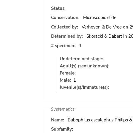
Status:
Conservation:
Microscopic slide
Collected by:
Verheyen & De Vree
on
2
Determined by:
Skoracki & Dabert
in
2
# specimen:
1
Undetermined stage:
Adult(s) (sex unknown):
Female:
Male:
1
Juvenile(s)/Immature(s):
Systematics
Name:
Bubophilus ascalaphus Philips &
Subfamily: