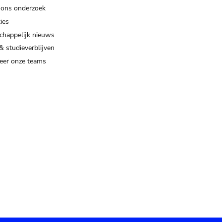
 ons onderzoek
ies
happelijk nieuws
& studieverblijven
eer onze teams