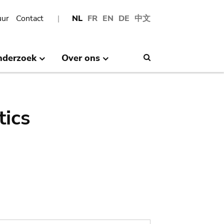
uur
Contact
NL
FR
EN
DE
中文
nderzoek
Over ons
Search
tics