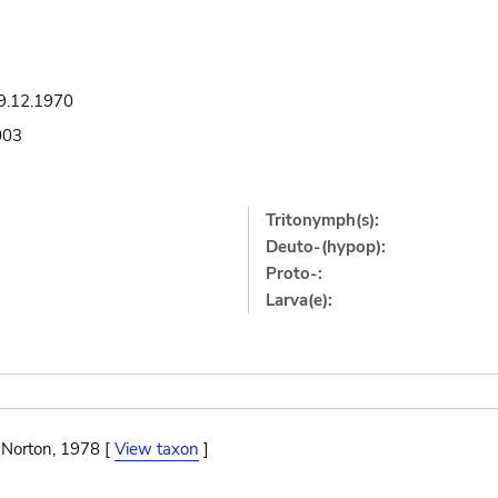
9.12.1970
003
Tritonymph(s):
Deuto-(hypop):
Proto-:
Larva(e):
 Norton, 1978 [
View taxon
]