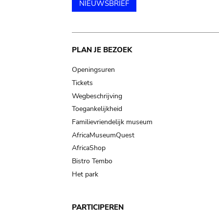
NIEUWSBRIEF
Main
PLAN JE BEZOEK
navigation
Openingsuren
Tickets
Wegbeschrijving
Toegankelijkheid
Familievriendelijk museum
AfricaMuseumQuest
AfricaShop
Bistro Tembo
Het park
PARTICIPEREN