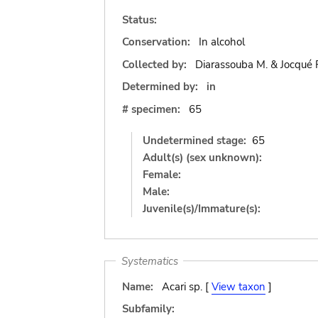
Status:
Conservation:
In alcohol
Collected by:
Diarassouba M. & Jocqué 
Determined by:
in
# specimen:
65
Undetermined stage:
65
Adult(s) (sex unknown):
Female:
Male:
Juvenile(s)/Immature(s):
Systematics
Name:
Acari sp. [
View taxon
]
Subfamily: