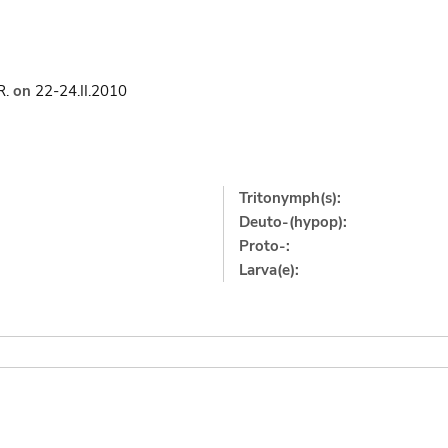
R.
on
22-24.II.2010
Tritonymph(s):
Deuto-(hypop):
Proto-:
Larva(e):