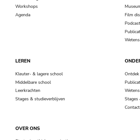
Workshops
Museum
Agenda
Film di
Podcas
Publicat
Wetensc
LEREN
ONDE
Kleuter- & lagere school
Ontdek
Middelbare school
Publicat
Leerkrachten
Wetensc
Stages & studieverblijven
Stages 
Contact
OVER ONS