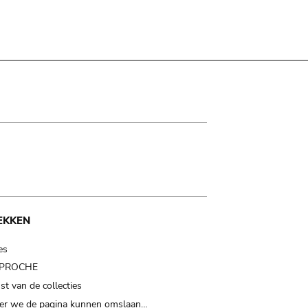
EKKEN
es
t PROCHE
t van de collecties
er we de pagina kunnen omslaan…