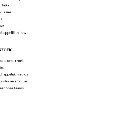
Talks
scussies
ts
ies
happelijk nieuws
RZOEK
 ons onderzoek
ies
happelijk nieuws
& studieverblijven
eer onze teams