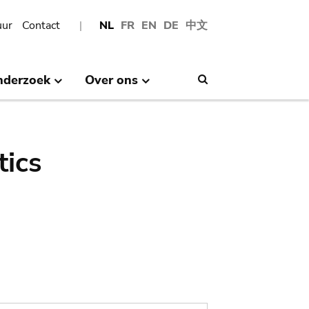
uur
Contact
NL
FR
EN
DE
中文
nderzoek
Over ons
Search
tics