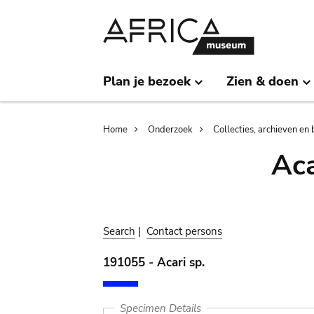
Skip
Skip
to
to
main
search
content
Plan je bezoek
Zien & doen
Breadcrumb
Home
Onderzoek
Collecties, archieven en 
Aca
Search
|
Contact persons
191055 - Acari sp.
Specimen Details