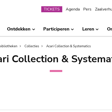
Submenu
TICKETS
Agenda
Pers
Zaalverh
Ontdekken
Participeren
Leren
O
bibliotheken
Collecties
Acari Collection & Systematics
ri Collection & Systema