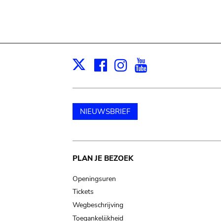
Facebook
Instagram
Youtube
Print
X
NIEUWSBRIEF
Main
PLAN JE BEZOEK
navigation
Openingsuren
Tickets
Wegbeschrijving
Toegankelijkheid