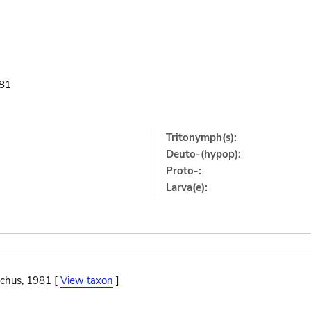
81
Tritonymph(s):
Deuto-(hypop):
Proto-:
Larva(e):
schus, 1981 [
View taxon
]