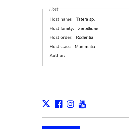
Host
Host name:
Tatera sp.
Host family:
Gerbillidae
Host order:
Rodentia
Host class:
Mammalia
Author:
Facebook
Instagram
Youtube
Print
X