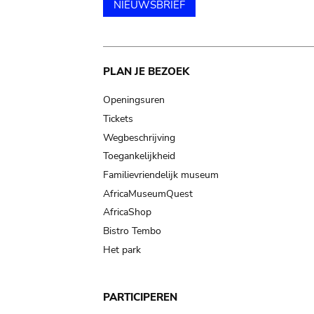
NIEUWSBRIEF
Main
PLAN JE BEZOEK
navigation
Openingsuren
Tickets
Wegbeschrijving
Toegankelijkheid
Familievriendelijk museum
AfricaMuseumQuest
AfricaShop
Bistro Tembo
Het park
PARTICIPEREN