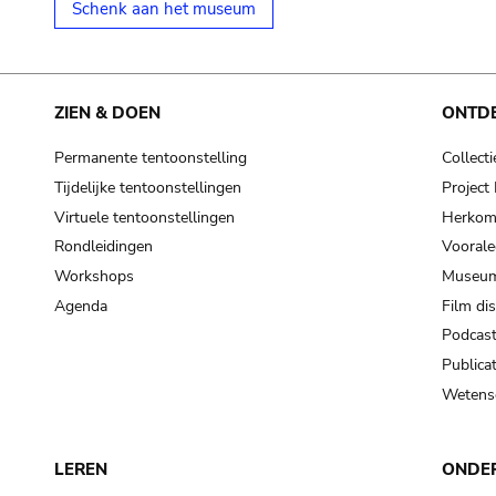
Schenk aan het museum
ZIEN & DOEN
ONTD
Permanente tentoonstelling
Collecti
Tijdelijke tentoonstellingen
Projec
Virtuele tentoonstellingen
Herkoms
Rondleidingen
Voorale
Workshops
Museum
Agenda
Film di
Podcas
Publicat
Wetensc
LEREN
ONDE