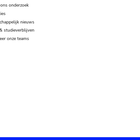
 ons onderzoek
ies
happelijk nieuws
& studieverblijven
eer onze teams