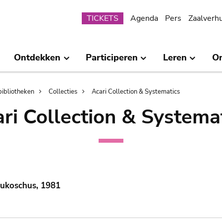
Submenu
TICKETS
Agenda
Pers
Zaalverh
Ontdekken
Participeren
Leren
O
bibliotheken
Collecties
Acari Collection & Systematics
ri Collection & Systema
Lukoschus, 1981