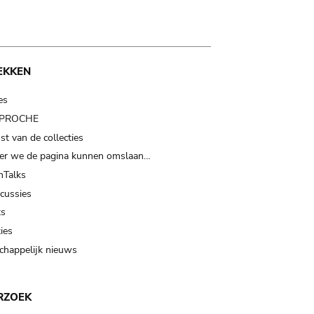
EKKEN
es
t PROCHE
t van de collecties
er we de pagina kunnen omslaan…
Talks
scussies
ts
ies
happelijk nieuws
RZOEK