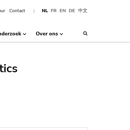
uur
Contact
NL
FR
EN
DE
中文
nderzoek
Over ons
Search
tics