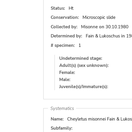
Status:
Ht
Conservation:
Microscopic slide
Collected by:
Misonne
on
30.10.1980
Determined by:
Fain & Lukoschus
in
19
# specimen:
1
Undetermined stage:
Adult(s) (sex unknown):
Female:
Male:
Juvenile(s)/Immature(s):
Systematics
Name:
Cheyletus misonnei Fain & Luko
Subfamily: