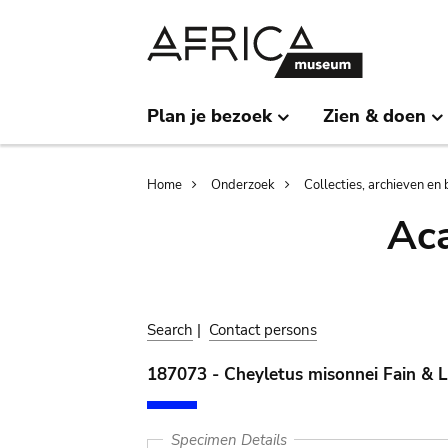
Skip
Skip
to
to
main
search
content
Plan je bezoek
Zien & doen
Breadcrumb
Home
Onderzoek
Collecties, archieven en 
Aca
Search
|
Contact persons
187073 - Cheyletus misonnei Fain & 
Specimen Details