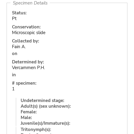
Specimen Details
Status:
Pt
Conservation:
Microscopic slide
Collected by:
Fain A.
on
Determined by:
Vercammen P.H.
in
# specimen:
1
Undetermined stage:
Adult(s) (sex unknown):
Female:
Male:
Juvenile(s)/Immature(s):
Tritonymph(s):