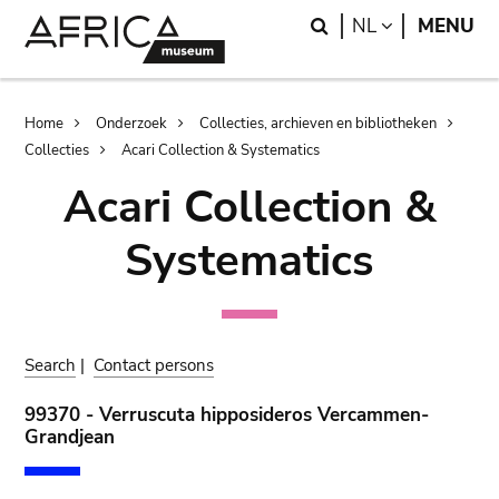
Skip
Skip
Search
LANGUAGE
NL
MENU
to
to
main
search
content
Breadcrumb
Home
Onderzoek
Collecties, archieven en bibliotheken
Collecties
Acari Collection & Systematics
Acari Collection &
Systematics
Search
|
Contact persons
99370 - Verruscuta hipposideros Vercammen-
Grandjean