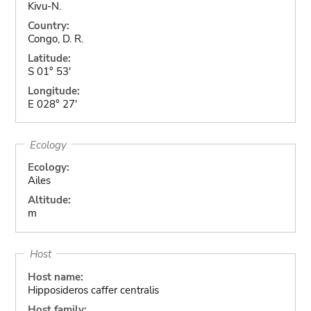
Kivu-N.
Country:
Congo, D. R.
Latitude:
S 01° 53'
Longitude:
E 028° 27'
Ecology
Ecology:
Ailes
Altitude:
m
Host
Host name:
Hipposideros caffer centralis
Host family: