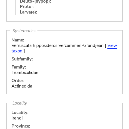
Deuto-(hypop):
Proto-:
Larva(e):
Systematics
Name:
Verruscuta hipposideros Vercammen-Grandjean [
View
taxon
]
Subfamily:
Family:
Trombiculidae
Order:
Actinedida
Locality
Locality:
Irangi
Province: