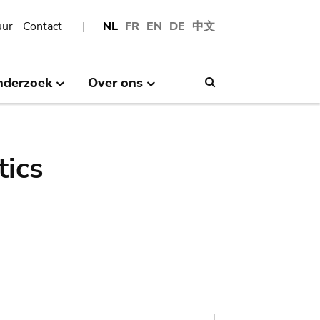
uur
Contact
NL
FR
EN
DE
中文
nderzoek
Over ons
Search
tics