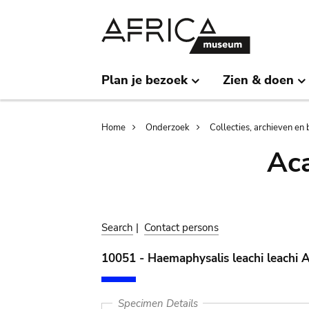
Skip
Skip
to
to
main
search
content
Plan je bezoek
Zien & doen
Breadcrumb
Home
Onderzoek
Collecties, archieven en 
Aca
Search
|
Contact persons
10051 - Haemaphysalis leachi leachi 
Specimen Details