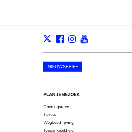
Facebook
Instagram
Youtube
Print
X
NIEUWSBRIEF
Main
PLAN JE BEZOEK
navigation
Openingsuren
Tickets
Wegbeschrijving
Toegankelijkheid