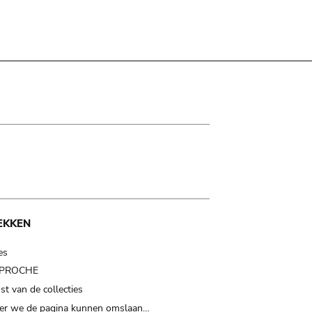
EKKEN
es
t PROCHE
t van de collecties
er we de pagina kunnen omslaan…