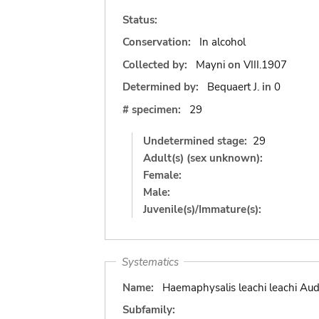
Status:
Conservation:
In alcohol
Collected by:
Mayni
on
VIII.1907
Determined by:
Bequaert J.
in
0
# specimen:
29
Undetermined stage:
29
Adult(s) (sex unknown):
Female:
Male:
Juvenile(s)/Immature(s):
Systematics
Name:
Haemaphysalis leachi leachi Aud
Subfamily: