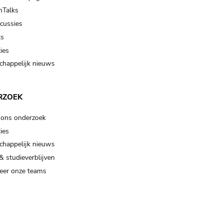
Talks
scussies
ts
ies
happelijk nieuws
RZOEK
 ons onderzoek
ies
happelijk nieuws
& studieverblijven
eer onze teams