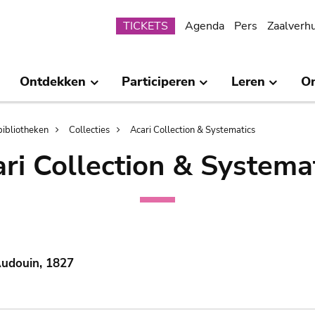
Submenu
TICKETS
Agenda
Pers
Zaalverh
Ontdekken
Participeren
Leren
O
bibliotheken
Collecties
Acari Collection & Systematics
ri Collection & Systema
Audouin, 1827