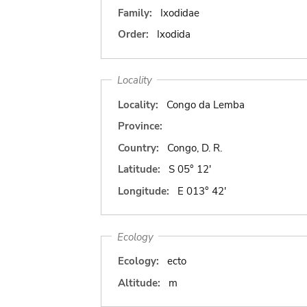
Family:
Ixodidae
Order:
Ixodida
Locality
Locality:
Congo da Lemba
Province:
Country:
Congo, D. R.
Latitude:
S 05° 12'
Longitude:
E 013° 42'
Ecology
Ecology:
ecto
Altitude:
m