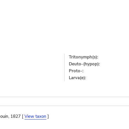
Tritonymph(s):
Deuto-(hypop):
Proto-:
Larva(e):
ouin, 1827 [
View taxon
]