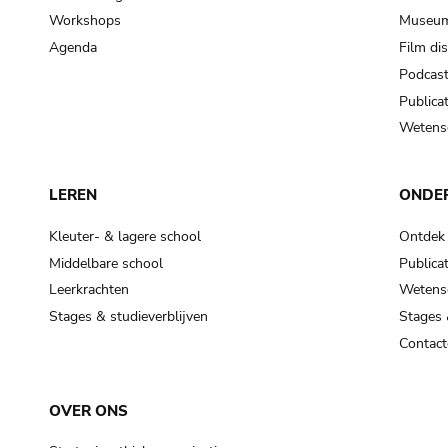
Workshops
Museum
Agenda
Film di
Podcas
Publicat
Wetensc
LEREN
ONDE
Kleuter- & lagere school
Ontdek
Middelbare school
Publicat
Leerkrachten
Wetensc
Stages & studieverblijven
Stages 
Contact
OVER ONS