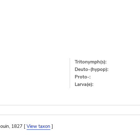
Tritonymph(s):
Deuto-(hypop):
Proto-:
Larva(e):
ouin, 1827 [
View taxon
]