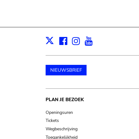
Facebook
Instagram
Youtube
Print
X
NIEUWSBRIEF
Main
PLAN JE BEZOEK
navigation
Openingsuren
Tickets
Wegbeschrijving
Toegankelijkheid