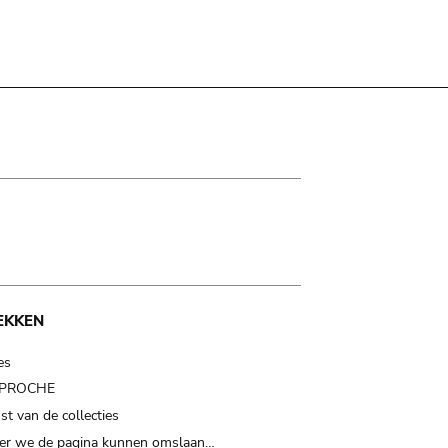
EKKEN
es
t PROCHE
t van de collecties
er we de pagina kunnen omslaan…