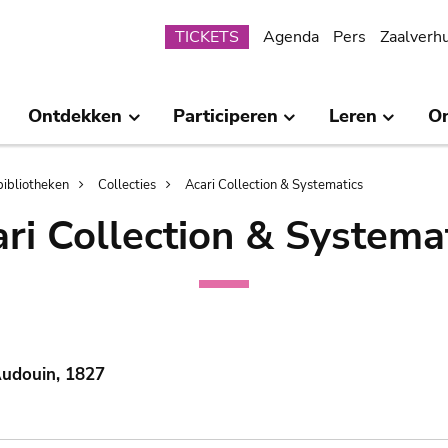
Submenu
TICKETS
Agenda
Pers
Zaalverh
Ontdekken
Participeren
Leren
O
bibliotheken
Collecties
Acari Collection & Systematics
ri Collection & Systema
Audouin, 1827