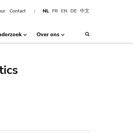
uur
Contact
NL
FR
EN
DE
中文
nderzoek
Over ons
Search
tics