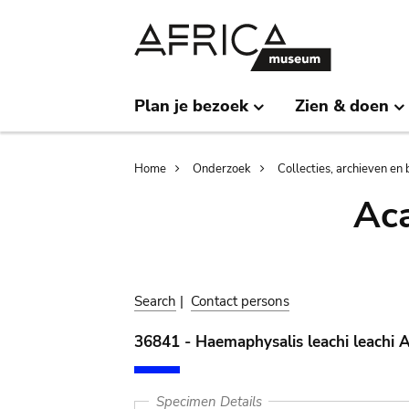
Skip
Skip
to
to
main
search
content
Plan je bezoek
Zien & doen
Breadcrumb
Home
Onderzoek
Collecties, archieven en 
Aca
Search
|
Contact persons
36841 - Haemaphysalis leachi leachi 
Specimen Details