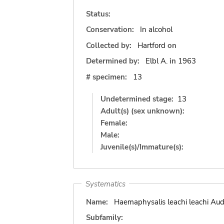
Status:
Conservation:
In alcohol
Collected by:
Hartford
on
Determined by:
Elbl A.
in
1963
# specimen:
13
Undetermined stage:
13
Adult(s) (sex unknown):
Female:
Male:
Juvenile(s)/Immature(s):
Systematics
Name:
Haemaphysalis leachi leachi Aud
Subfamily: