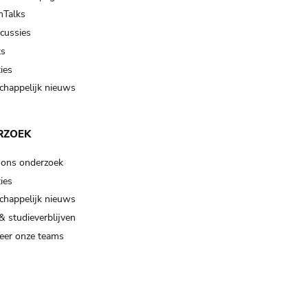
Talks
scussies
ts
ies
happelijk nieuws
RZOEK
 ons onderzoek
ies
happelijk nieuws
& studieverblijven
eer onze teams