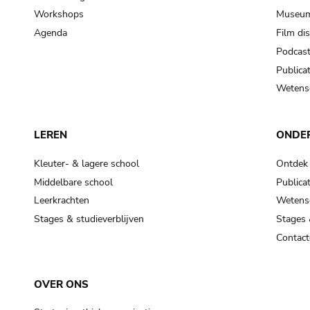
Workshops
Museum
Agenda
Film di
Podcas
Publicat
Wetensc
LEREN
ONDE
Kleuter- & lagere school
Ontdek
Middelbare school
Publicat
Leerkrachten
Wetensc
Stages & studieverblijven
Stages 
Contact
OVER ONS