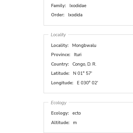
Family:
Ixodidae
Order:
Ixodida
Locality
Locality:
Mongbwalu
Province:
Ituri
Country:
Congo, D. R.
Latitude:
N 01° 57'
Longitude:
E 030° 02'
Ecology
Ecology:
ecto
Altitude:
m