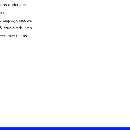
 ons onderzoek
ies
happelijk nieuws
& studieverblijven
eer onze teams