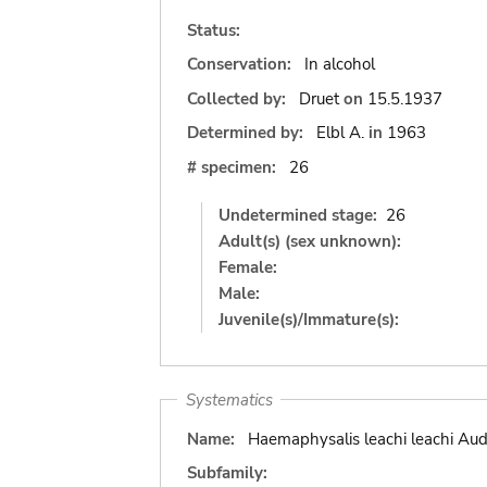
Status:
Conservation:
In alcohol
Collected by:
Druet
on
15.5.1937
Determined by:
Elbl A.
in
1963
# specimen:
26
Undetermined stage:
26
Adult(s) (sex unknown):
Female:
Male:
Juvenile(s)/Immature(s):
Systematics
Name:
Haemaphysalis leachi leachi Aud
Subfamily: