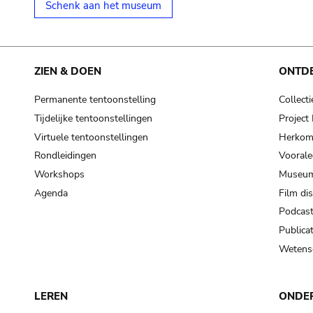
Schenk aan het museum
ZIEN & DOEN
ONTD
Permanente tentoonstelling
Collecti
Tijdelijke tentoonstellingen
Projec
Virtuele tentoonstellingen
Herkoms
Rondleidingen
Voorale
Workshops
Museum
Agenda
Film di
Podcas
Publicat
Wetensc
LEREN
ONDE