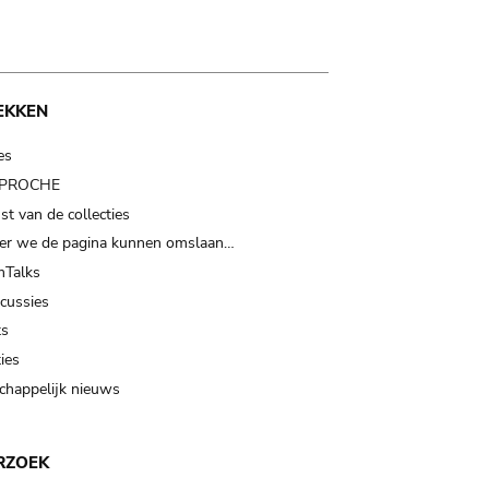
EKKEN
es
t PROCHE
t van de collecties
er we de pagina kunnen omslaan…
Talks
scussies
ts
ies
happelijk nieuws
RZOEK