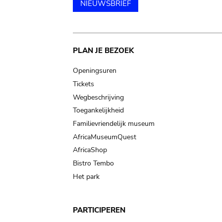
NIEUWSBRIEF
Main
PLAN JE BEZOEK
navigation
Openingsuren
Tickets
Wegbeschrijving
Toegankelijkheid
Familievriendelijk museum
AfricaMuseumQuest
AfricaShop
Bistro Tembo
Het park
PARTICIPEREN