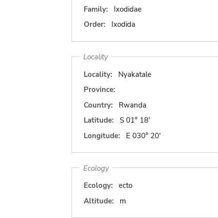
Family:
Ixodidae
Order:
Ixodida
Locality
Locality:
Nyakatale
Province:
Country:
Rwanda
Latitude:
S 01° 18'
Longitude:
E 030° 20'
Ecology
Ecology:
ecto
Altitude:
m