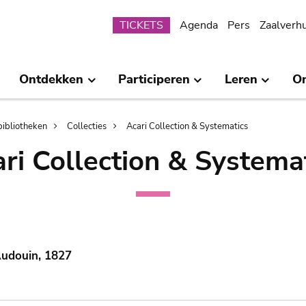
Submenu
TICKETS
Agenda
Pers
Zaalverh
Ontdekken
Participeren
Leren
O
bibliotheken
Collecties
Acari Collection & Systematics
ri Collection & Systema
Audouin, 1827