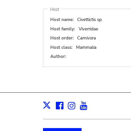
Host
Host name:
Civettictis sp.
Host family:
Viverridae
Host order:
Carnivora
Host class:
Mammalia
Author:
Facebook
Instagram
Youtube
Print
X