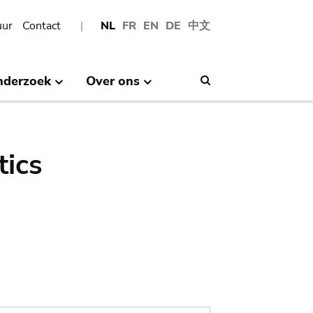
uur
Contact
NL
FR
EN
DE
中文
nderzoek
Over ons
Search
tics