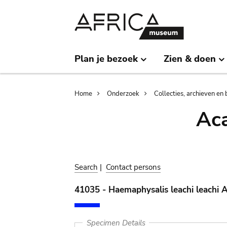
Skip
Skip
to
to
main
search
content
Plan je bezoek
Zien & doen
Breadcrumb
Home
Onderzoek
Collecties, archieven en 
Aca
Search
|
Contact persons
41035 - Haemaphysalis leachi leachi 
Specimen Details