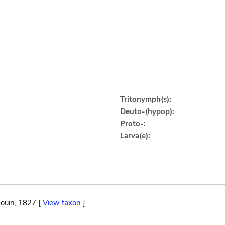
Tritonymph(s):
Deuto-(hypop):
Proto-:
Larva(e):
ouin, 1827 [
View taxon
]