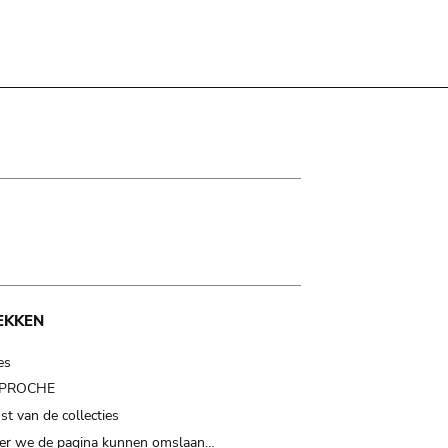
EKKEN
es
t PROCHE
t van de collecties
er we de pagina kunnen omslaan…