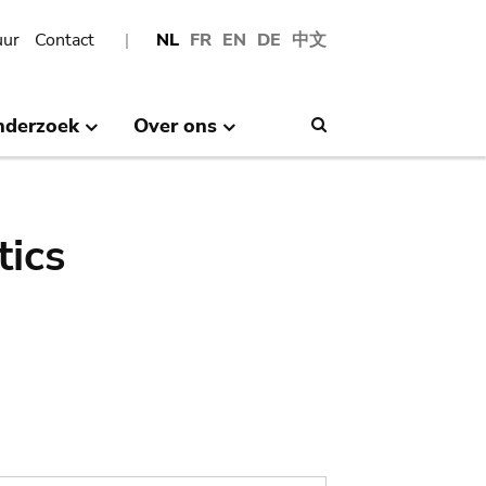
uur
Contact
NL
FR
EN
DE
中文
nderzoek
Over ons
Search
tics