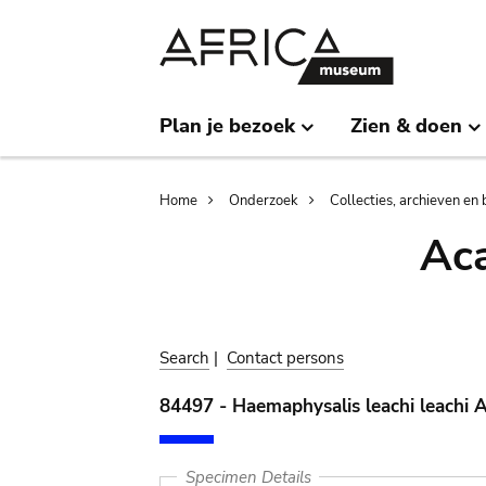
Skip
Skip
to
to
main
search
content
Plan je bezoek
Zien & doen
Breadcrumb
Home
Onderzoek
Collecties, archieven en 
Aca
Search
|
Contact persons
84497 - Haemaphysalis leachi leachi 
Specimen Details