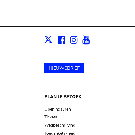
Facebook
Instagram
Youtube
Print
X
NIEUWSBRIEF
Main
PLAN JE BEZOEK
navigation
Openingsuren
Tickets
Wegbeschrijving
Toegankelijkheid