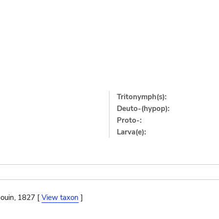
Tritonymph(s):
Deuto-(hypop):
Proto-:
Larva(e):
ouin, 1827 [
View taxon
]