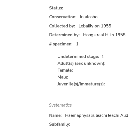
Status:
Conservation:
In alcohol
Collected by:
Lebailly
on
1955
Determined by:
Hoogstraal H.
in
1958
# specimen:
1
Undetermined stage:
1
Adult(s) (sex unknown):
Female:
Male:
Juvenile(s)/Immature(s):
Systematics
Name:
Haemaphysalis leachi leachi Aud
Subfamily: