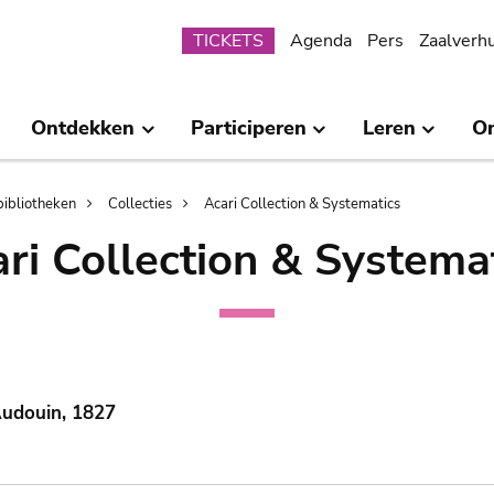
Submenu
TICKETS
Agenda
Pers
Zaalverh
Ontdekken
Participeren
Leren
O
bibliotheken
Collecties
Acari Collection & Systematics
ri Collection & Systema
Audouin, 1827