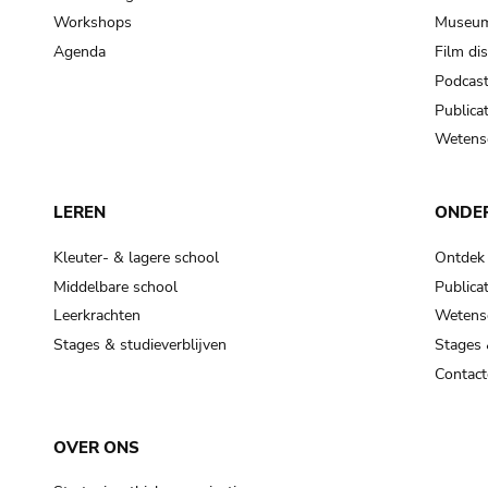
Workshops
Museum
Agenda
Film di
Podcas
Publicat
Wetensc
LEREN
ONDE
Kleuter- & lagere school
Ontdek
Middelbare school
Publicat
Leerkrachten
Wetensc
Stages & studieverblijven
Stages 
Contact
OVER ONS