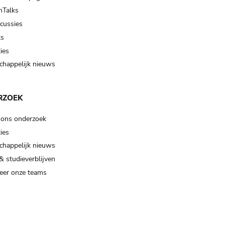
Talks
scussies
ts
ies
happelijk nieuws
RZOEK
 ons onderzoek
ies
happelijk nieuws
& studieverblijven
eer onze teams