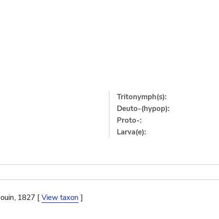
Tritonymph(s):
Deuto-(hypop):
Proto-:
Larva(e):
ouin, 1827 [
View taxon
]