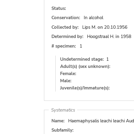
Status:
Conservation:
In alcohol
Collected by:
Lips M.
on
20.10.1956
Determined by:
Hoogstraal H.
in
1958
# specimen:
1
Undetermined stage:
1
Adult(s) (sex unknown):
Female:
Male:
Juvenile(s)/Immature(s):
Systematics
Name:
Haemaphysalis leachi leachi Aud
Subfamily: