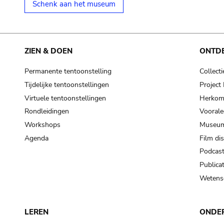
Schenk aan het museum
ZIEN & DOEN
ONTD
Permanente tentoonstelling
Collecti
Tijdelijke tentoonstellingen
Projec
Virtuele tentoonstellingen
Herkoms
Rondleidingen
Voorale
Workshops
Museum
Agenda
Film di
Podcas
Publicat
Wetensc
LEREN
ONDE