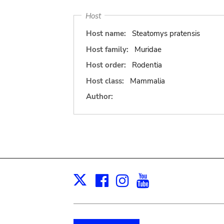
Host
Host name:
Steatomys pratensis
Host family:
Muridae
Host order:
Rodentia
Host class:
Mammalia
Author:
Facebook
Instagram
Youtube
Print
X