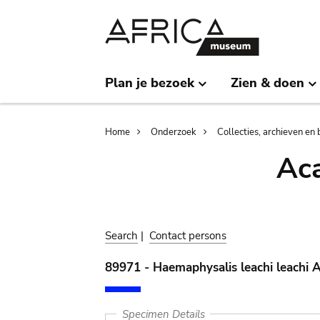
Skip
Skip
to
to
main
search
content
Plan je bezoek
Zien & doen
Breadcrumb
Home
Onderzoek
Collecties, archieven en 
Aca
Search
|
Contact persons
89971 - Haemaphysalis leachi leachi 
Specimen Details