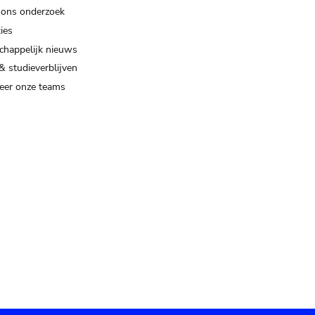
 ons onderzoek
ies
happelijk nieuws
& studieverblijven
eer onze teams