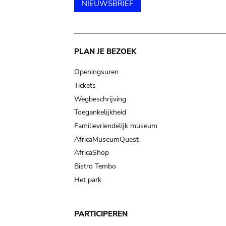
NIEUWSBRIEF
Main
PLAN JE BEZOEK
navigation
Openingsuren
Tickets
Wegbeschrijving
Toegankelijkheid
Familievriendelijk museum
AfricaMuseumQuest
AfricaShop
Bistro Tembo
Het park
PARTICIPEREN