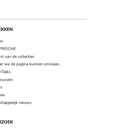
EKKEN
es
t PROCHE
t van de collecties
er we de pagina kunnen omslaan…
Talks
scussies
ts
ies
happelijk nieuws
RZOEK