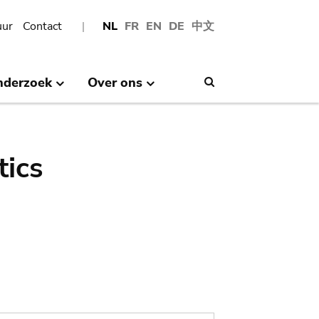
uur
Contact
NL
FR
EN
DE
中文
nderzoek
Over ons
Search
tics