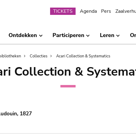
Submenu
TICKETS
Agenda
Pers
Zaalverh
Ontdekken
Participeren
Leren
O
bibliotheken
Collecties
Acari Collection & Systematics
ri Collection & Systema
Audouin, 1827