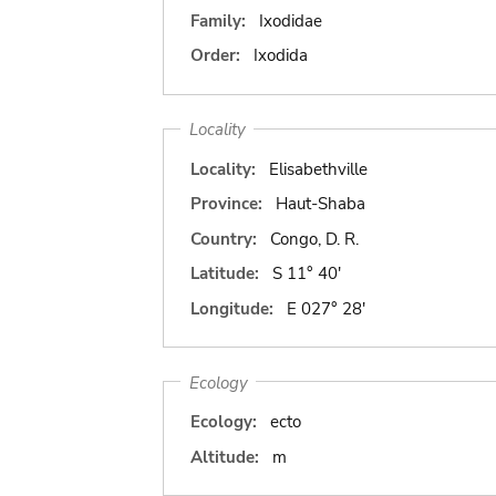
Family:
Ixodidae
Order:
Ixodida
Locality
Locality:
Elisabethville
Province:
Haut-Shaba
Country:
Congo, D. R.
Latitude:
S 11° 40'
Longitude:
E 027° 28'
Ecology
Ecology:
ecto
Altitude:
m