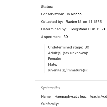
Status:
Conservation:
In alcohol
Collected by:
Baeten M.
on
11.1956
Determined by:
Hoogstraal H.
in
1958
# specimen:
30
Undetermined stage:
30
Adult(s) (sex unknown):
Female:
Male:
Juvenile(s)/Immature(s):
Systematics
Name:
Haemaphysalis leachi leachi Aud
Subfamily: