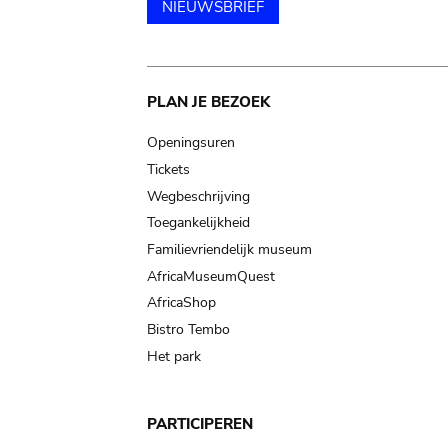
NIEUWSBRIEF
Main
PLAN JE BEZOEK
navigation
Openingsuren
Tickets
Wegbeschrijving
Toegankelijkheid
Familievriendelijk museum
AfricaMuseumQuest
AfricaShop
Bistro Tembo
Het park
PARTICIPEREN