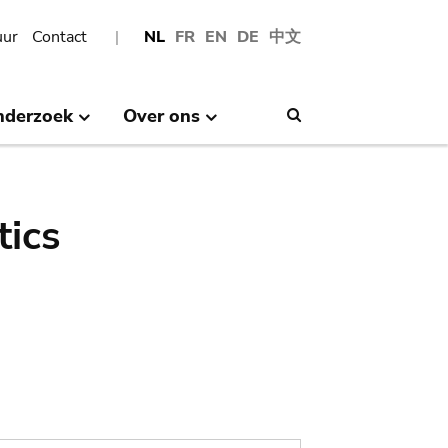
uur
Contact
NL
FR
EN
DE
中文
nderzoek
Over ons
Search
tics