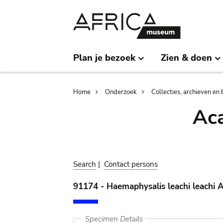
Skip
Skip
to
to
main
search
content
Plan je bezoek
Zien & doen
Breadcrumb
Home
Onderzoek
Collecties, archieven en 
Aca
Search
|
Contact persons
91174 - Haemaphysalis leachi leachi 
Specimen Details