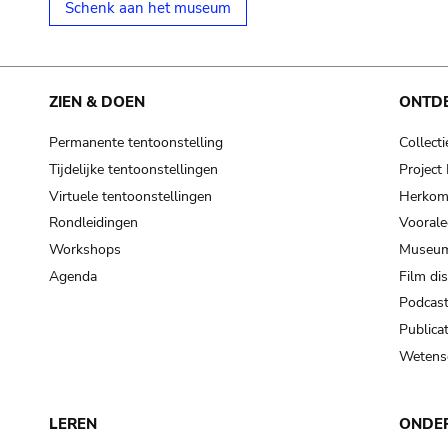
Schenk aan het museum
ZIEN & DOEN
ONTD
Permanente tentoonstelling
Collecti
Tijdelijke tentoonstellingen
Projec
Virtuele tentoonstellingen
Herkoms
Rondleidingen
Voorale
Workshops
Museum
Agenda
Film di
Podcas
Publicat
Wetensc
LEREN
ONDE