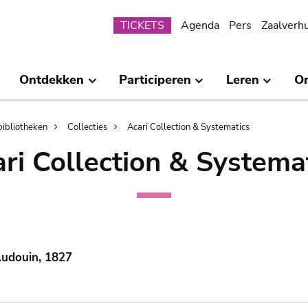
Submenu
TICKETS
Agenda
Pers
Zaalverh
Ontdekken
Participeren
Leren
O
bibliotheken
Collecties
Acari Collection & Systematics
ri Collection & Systema
Audouin, 1827