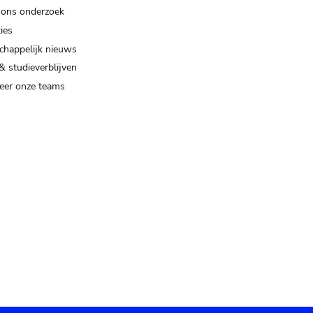
 ons onderzoek
ies
happelijk nieuws
& studieverblijven
eer onze teams