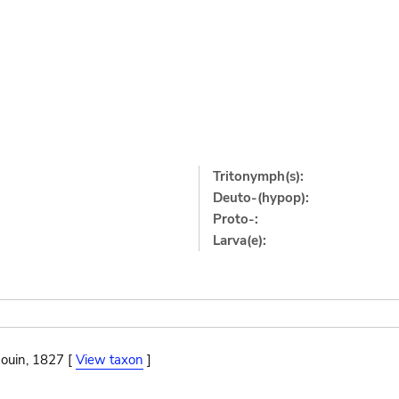
Tritonymph(s):
Deuto-(hypop):
Proto-:
Larva(e):
ouin, 1827 [
View taxon
]