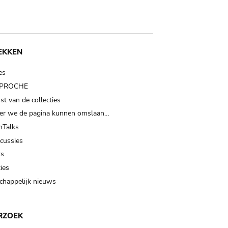
EKKEN
es
t PROCHE
t van de collecties
er we de pagina kunnen omslaan…
Talks
scussies
ts
ies
happelijk nieuws
RZOEK