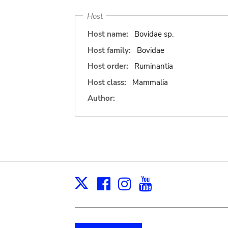
Host
Host name:
Bovidae sp.
Host family:
Bovidae
Host order:
Ruminantia
Host class:
Mammalia
Author:
Facebook
Instagram
Youtube
Print
X