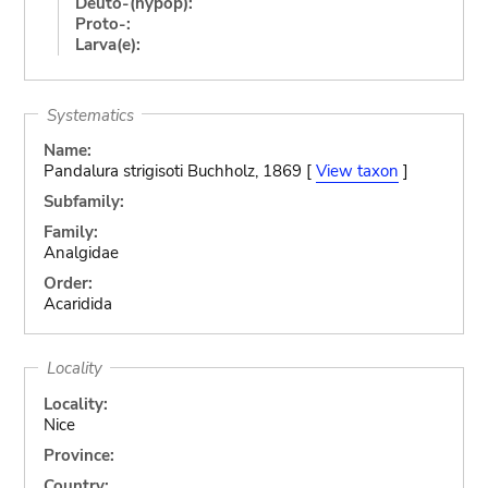
Deuto-(hypop):
Proto-:
Larva(e):
Systematics
Name:
Pandalura strigisoti Buchholz, 1869 [
View taxon
]
Subfamily:
Family:
Analgidae
Order:
Acaridida
Locality
Locality:
Nice
Province:
Country: