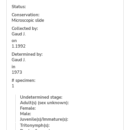
Status:
Conservation:
Microscopic slide
Collected by:
Gaud J.
on
1.1992
Determined by:
Gaud J.
in
1973
# specimen:
1
Undetermined stage:
Adult(s) (sex unknown):
Female:
Male:
Juvenile(s)/Immature(s):
Tritonymph(s):