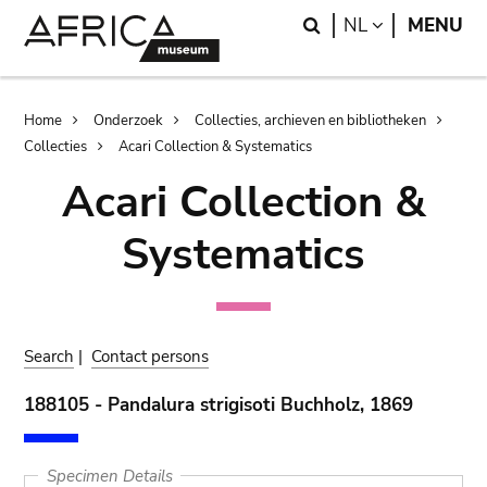
Skip
Skip
Search
LANGUAGE
NL
MENU
to
to
main
search
content
Breadcrumb
Home
Onderzoek
Collecties, archieven en bibliotheken
Collecties
Acari Collection & Systematics
Acari Collection &
Systematics
Search
|
Contact persons
188105 - Pandalura strigisoti Buchholz, 1869
Specimen Details