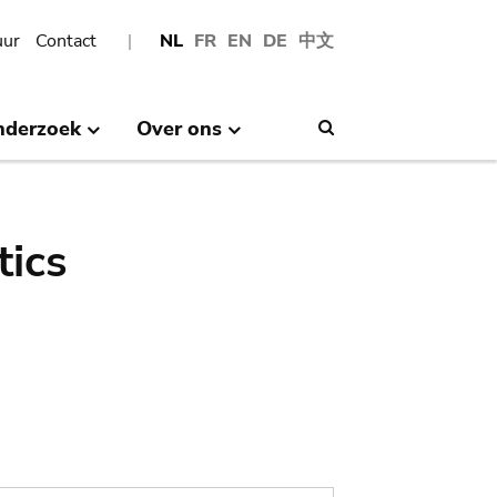
uur
Contact
NL
FR
EN
DE
中文
nderzoek
Over ons
Search
tics