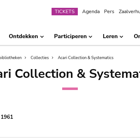
Submenu
TICKETS
Agenda
Pers
Zaalverh
Ontdekken
Participeren
Leren
O
bibliotheken
Collecties
Acari Collection & Systematics
ri Collection & Systema
, 1961