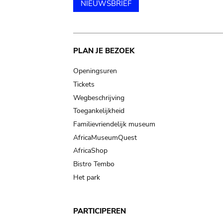
NIEUWSBRIEF
Main
PLAN JE BEZOEK
navigation
Openingsuren
Tickets
Wegbeschrijving
Toegankelijkheid
Familievriendelijk museum
AfricaMuseumQuest
AfricaShop
Bistro Tembo
Het park
PARTICIPEREN