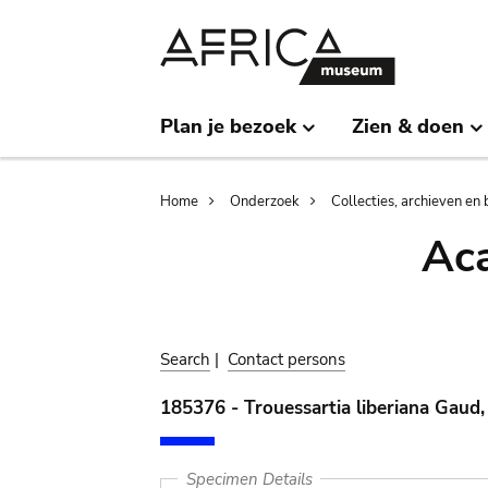
Skip
Skip
to
to
main
search
content
Plan je bezoek
Zien & doen
Breadcrumb
Home
Onderzoek
Collecties, archieven en 
Aca
Search
|
Contact persons
185376 - Trouessartia liberiana Gaud
Specimen Details