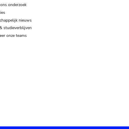
 ons onderzoek
ies
happelijk nieuws
& studieverblijven
eer onze teams