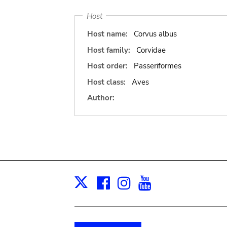
Host
Host name:
Corvus albus
Host family:
Corvidae
Host order:
Passeriformes
Host class:
Aves
Author:
Facebook
Instagram
Youtube
Print
X