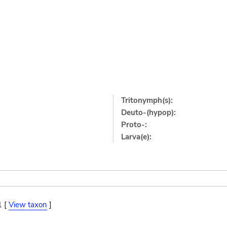
Tritonymph(s):
Deuto-(hypop):
Proto-:
Larva(e):
1 [
View taxon
]