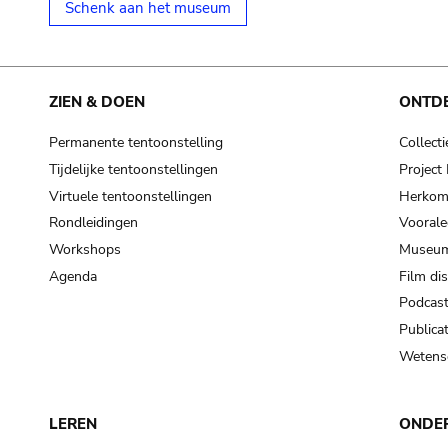
Schenk aan het museum
ZIEN & DOEN
ONTD
Permanente tentoonstelling
Collecti
Tijdelijke tentoonstellingen
Projec
Virtuele tentoonstellingen
Herkoms
Rondleidingen
Voorale
Workshops
Museum
Agenda
Film di
Podcas
Publicat
Wetensc
LEREN
ONDE