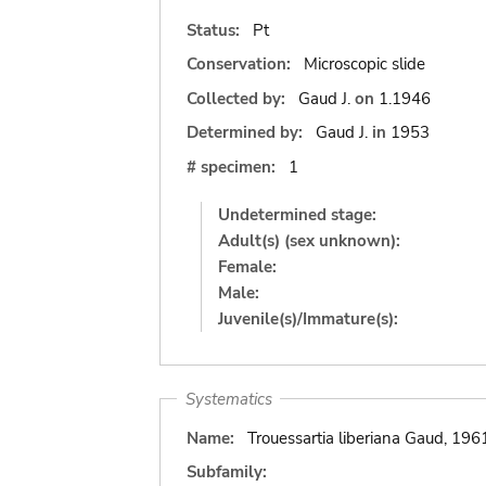
Status:
Pt
Conservation:
Microscopic slide
Collected by:
Gaud J.
on
1.1946
Determined by:
Gaud J.
in
1953
# specimen:
1
Undetermined stage:
Adult(s) (sex unknown):
Female:
Male:
Juvenile(s)/Immature(s):
Systematics
Name:
Trouessartia liberiana Gaud, 196
Subfamily: