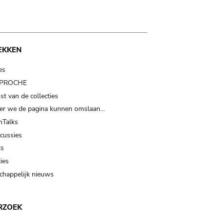
EKKEN
es
t PROCHE
t van de collecties
er we de pagina kunnen omslaan…
Talks
scussies
ts
ies
happelijk nieuws
RZOEK