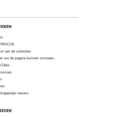
EKKEN
es
t PROCHE
t van de collecties
er we de pagina kunnen omslaan…
Talks
scussies
ts
ies
happelijk nieuws
RZOEK