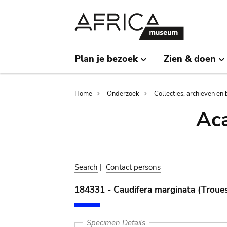
Skip
Skip
to
to
main
search
content
Plan je bezoek
Zien & doen
Breadcrumb
Home
Onderzoek
Collecties, archieven en 
Aca
Search
|
Contact persons
184331 - Caudifera marginata (Troues
Specimen Details