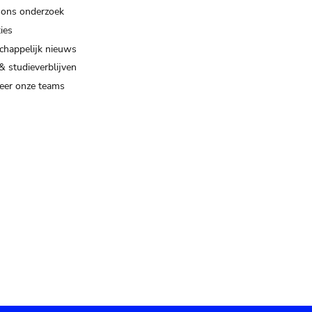
 ons onderzoek
ies
happelijk nieuws
& studieverblijven
eer onze teams