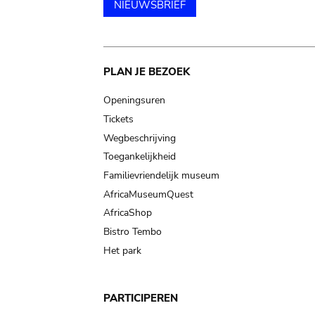
NIEUWSBRIEF
Main
PLAN JE BEZOEK
navigation
Openingsuren
Tickets
Wegbeschrijving
Toegankelijkheid
Familievriendelijk museum
AfricaMuseumQuest
AfricaShop
Bistro Tembo
Het park
PARTICIPEREN