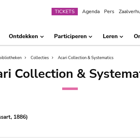
Submenu
TICKETS
Agenda
Pers
Zaalverh
Ontdekken
Participeren
Leren
O
bibliotheken
Collecties
Acari Collection & Systematics
ri Collection & Systema
sart, 1886)