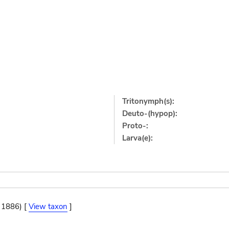
Tritonymph(s):
Deuto-(hypop):
Proto-:
Larva(e):
, 1886) [
View taxon
]