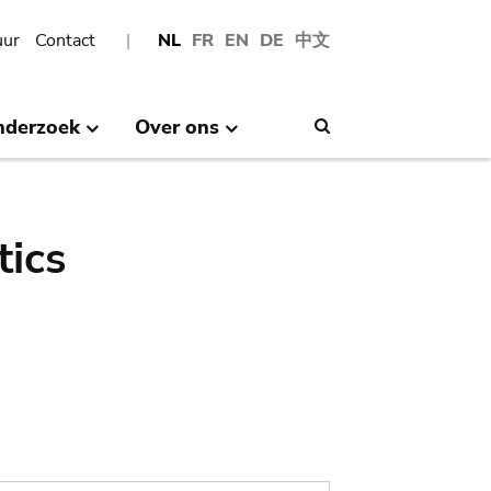
uur
Contact
NL
FR
EN
DE
中文
nderzoek
Over ons
Search
tics