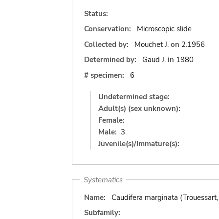
Status:
Conservation:
Microscopic slide
Collected by:
Mouchet J.
on
2.1956
Determined by:
Gaud J.
in
1980
# specimen:
6
Undetermined stage:
Adult(s) (sex unknown):
Female:
Male:
3
Juvenile(s)/Immature(s):
Systematics
Name:
Caudifera marginata (Trouessart
Subfamily: