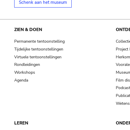
Schenk aan het museum
ZIEN & DOEN
ONTD
Permanente tentoonstelling
Collecti
Tijdelijke tentoonstellingen
Projec
Virtuele tentoonstellingen
Herkoms
Rondleidingen
Voorale
Workshops
Museum
Agenda
Film di
Podcas
Publicat
Wetensc
LEREN
ONDE