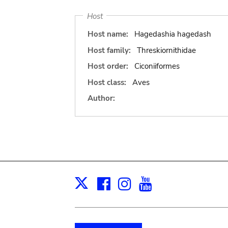
Host
Host name:
Hagedashia hagedash
Host family:
Threskiornithidae
Host order:
Ciconiiformes
Host class:
Aves
Author:
Facebook
Instagram
Youtube
Print
X