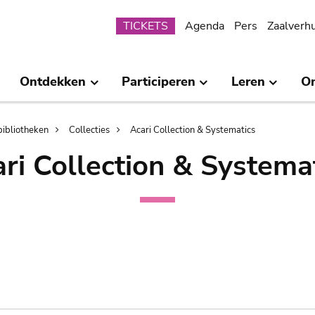
Submenu
TICKETS
Agenda
Pers
Zaalverh
Ontdekken
Participeren
Leren
O
bibliotheken
Collecties
Acari Collection & Systematics
ri Collection & Systema