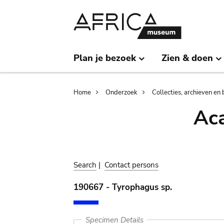
Skip
Skip
to
to
main
search
content
Plan je bezoek
Zien & doen
Breadcrumb
Home
Onderzoek
Collecties, archieven en 
Aca
Search
|
Contact persons
190667 - Tyrophagus sp.
Specimen Details