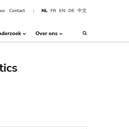
uur
Contact
NL
FR
EN
DE
中文
nderzoek
Over ons
Search
tics