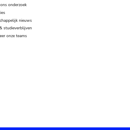
 ons onderzoek
ies
happelijk nieuws
& studieverblijven
eer onze teams