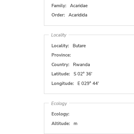
Family:
Acaridae
Order:
Acaridida
Locality
Locality:
Butare
Province:
Country:
Rwanda
Latitude:
S 02° 36'
Longitude:
E 029° 44'
Ecology
Ecology:
Altitude:
m