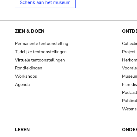
Schenk aan het museum
ZIEN & DOEN
ONTD
Permanente tentoonstelling
Collecti
Tijdelijke tentoonstellingen
Projec
Virtuele tentoonstellingen
Herkoms
Rondleidingen
Voorale
Workshops
Museum
Agenda
Film di
Podcas
Publicat
Wetensc
LEREN
ONDE