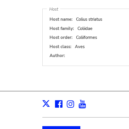
Host
Host name:
Colius striatus
Host family:
Coliidae
Host order:
Coliiformes
Host class:
Aves
Author:
Facebook
Instagram
Youtube
Print
X