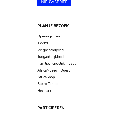
NIEUWSBRIEF
Main
PLAN JE BEZOEK
navigation
Openingsuren
Tickets
Wegbeschrijving
Toegankelijkheid
Familievriendelijk museum
AfricaMuseumQuest
AfricaShop
Bistro Tembo
Het park
PARTICIPEREN