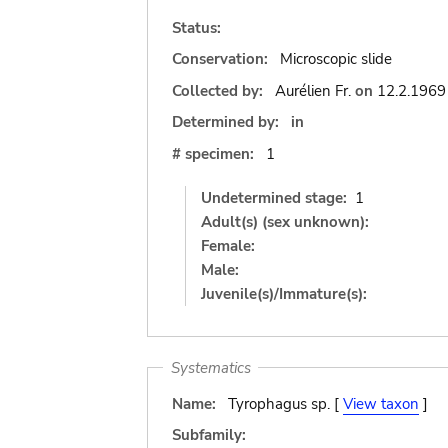
Status:
Conservation:
Microscopic slide
Collected by:
Aurélien Fr.
on
12.2.1969
Determined by:
in
# specimen:
1
Undetermined stage:
1
Adult(s) (sex unknown):
Female:
Male:
Juvenile(s)/Immature(s):
Systematics
Name:
Tyrophagus sp. [
View taxon
]
Subfamily: