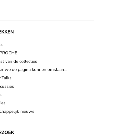
EKKEN
es
t PROCHE
t van de collecties
er we de pagina kunnen omslaan…
Talks
scussies
ts
ies
happelijk nieuws
RZOEK