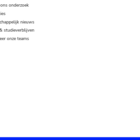
 ons onderzoek
ies
happelijk nieuws
& studieverblijven
eer onze teams