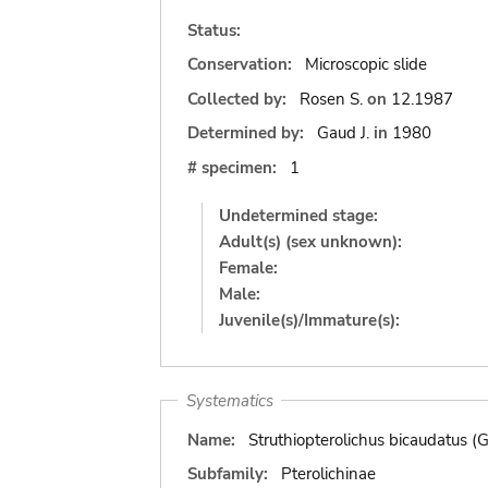
Status:
Conservation:
Microscopic slide
Collected by:
Rosen S.
on
12.1987
Determined by:
Gaud J.
in
1980
# specimen:
1
Undetermined stage:
Adult(s) (sex unknown):
Female:
Male:
Juvenile(s)/Immature(s):
Systematics
Name:
Struthiopterolichus bicaudatus (
Subfamily:
Pterolichinae