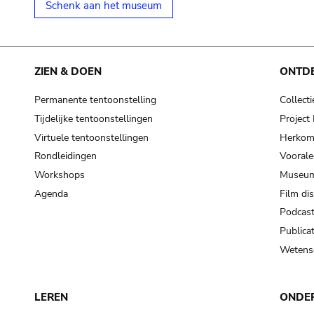
Schenk aan het museum
ZIEN & DOEN
ONTD
Permanente tentoonstelling
Collecti
Tijdelijke tentoonstellingen
Projec
Virtuele tentoonstellingen
Herkoms
Rondleidingen
Voorale
Workshops
Museum
Agenda
Film di
Podcas
Publicat
Wetensc
LEREN
ONDE