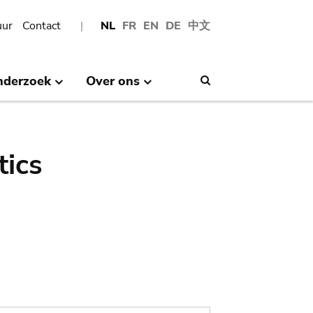
uur
Contact
NL
FR
EN
DE
中文
nderzoek
Over ons
Search
tics