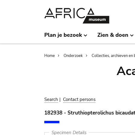
Skip
Skip
to
to
main
search
content
Plan je bezoek
Zien & doen
Breadcrumb
Home
Onderzoek
Collecties, archieven en 
Aca
Search
|
Contact persons
182938 - Struthiopterolichus bicaudat
Specimen Details