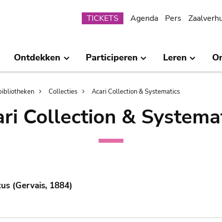
Submenu
TICKETS
Agenda
Pers
Zaalverh
Ontdekken
Participeren
Leren
O
bibliotheken
Collecties
Acari Collection & Systematics
ri Collection & Systema
us (Gervais, 1884)