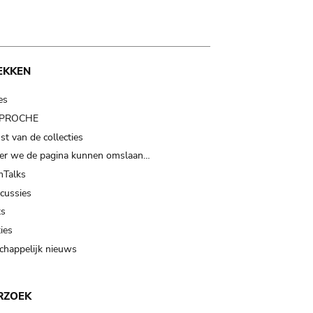
EKKEN
es
t PROCHE
t van de collecties
er we de pagina kunnen omslaan…
Talks
scussies
ts
ies
happelijk nieuws
RZOEK