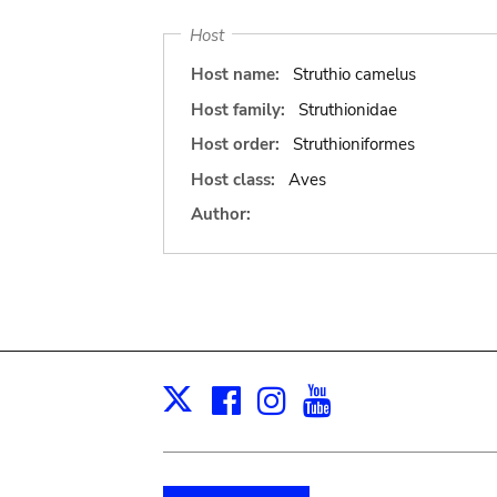
Host
Host name:
Struthio camelus
Host family:
Struthionidae
Host order:
Struthioniformes
Host class:
Aves
Author:
Facebook
Instagram
Youtube
Print
X