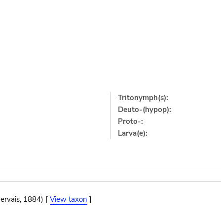
Tritonymph(s):
Deuto-(hypop):
Proto-:
Larva(e):
Gervais, 1884) [
View taxon
]