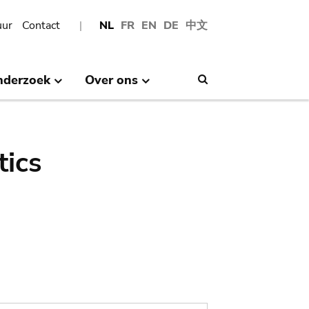
uur
Contact
NL
FR
EN
DE
中文
nderzoek
Over ons
Search
tics