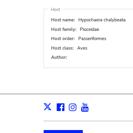
Host
Host name:
Hypochaera chalybeata
Host family:
Ploceidae
Host order:
Passeriformes
Host class:
Aves
Author:
Facebook
Instagram
Youtube
Print
X