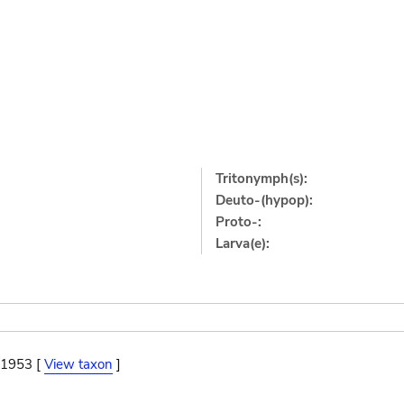
Tritonymph(s):
Deuto-(hypop):
Proto-:
Larva(e):
 1953 [
View taxon
]