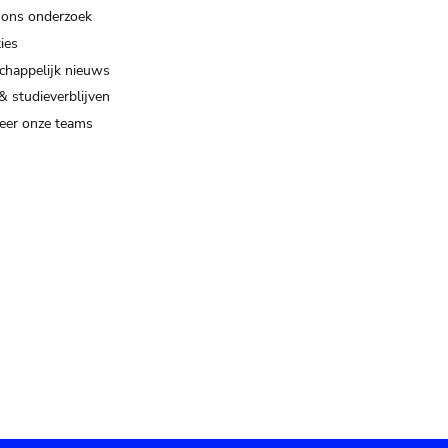
 ons onderzoek
ies
happelijk nieuws
& studieverblijven
eer onze teams