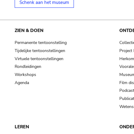
Schenk aan het museum
ZIEN & DOEN
ONTD
Permanente tentoonstelling
Collecti
Tijdelijke tentoonstellingen
Projec
Virtuele tentoonstellingen
Herkoms
Rondleidingen
Voorale
Workshops
Museum
Agenda
Film di
Podcas
Publicat
Wetensc
LEREN
ONDE