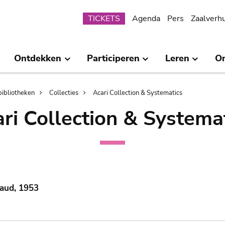
Submenu
TICKETS
Agenda
Pers
Zaalverh
Ontdekken
Participeren
Leren
O
bibliotheken
Collecties
Acari Collection & Systematics
ri Collection & Systema
Gaud, 1953