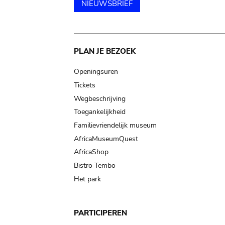
NIEUWSBRIEF
Main
PLAN JE BEZOEK
navigation
Openingsuren
Tickets
Wegbeschrijving
Toegankelijkheid
Familievriendelijk museum
AfricaMuseumQuest
AfricaShop
Bistro Tembo
Het park
PARTICIPEREN