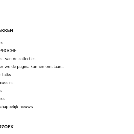
EKKEN
es
t PROCHE
t van de collecties
er we de pagina kunnen omslaan…
Talks
scussies
ts
ies
happelijk nieuws
RZOEK