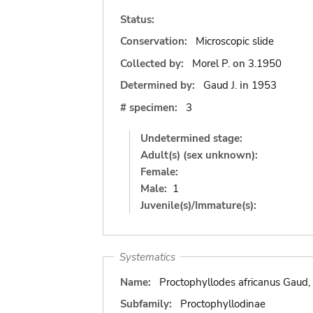
Status:
Conservation:
Microscopic slide
Collected by:
Morel P.
on
3.1950
Determined by:
Gaud J.
in
1953
# specimen:
3
Undetermined stage:
Adult(s) (sex unknown):
Female:
Male:
1
Juvenile(s)/Immature(s):
Systematics
Name:
Proctophyllodes africanus Gaud,
Subfamily:
Proctophyllodinae