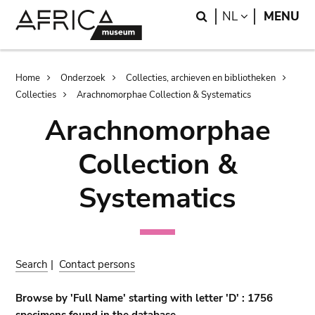
Skip
Skip
Search
LANGUAGE
NL
MENU
to
to
main
search
content
Breadcrumb
Home
Onderzoek
Collecties, archieven en bibliotheken
Collecties
Arachnomorphae Collection & Systematics
Arachnomorphae
Collection &
Systematics
Search
|
Contact persons
Browse by 'Full Name' starting with letter 'D' : 1756