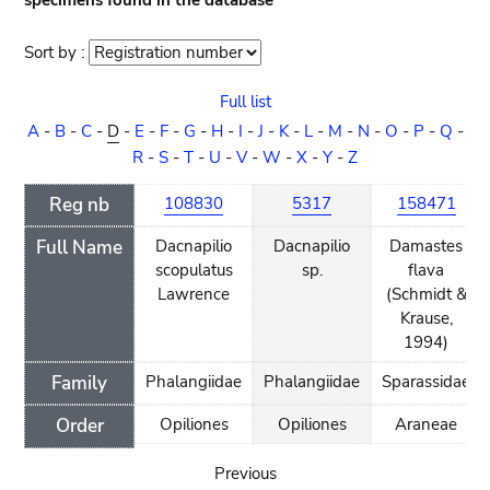
specimens found in the database
Sort by :
Sort
order
Full list
A
-
B
-
C
-
D
-
E
-
F
-
G
-
H
-
I
-
J
-
K
-
L
-
M
-
N
-
O
-
P
-
Q
-
R
-
S
-
T
-
U
-
V
-
W
-
X
-
Y
-
Z
Reg nb
108830
5317
158471
Full Name
Dacnapilio
Dacnapilio
Damastes
scopulatus
sp.
flava
Lawrence
(Schmidt &
Krause,
1994)
Family
Phalangiidae
Phalangiidae
Sparassidae
Order
Opiliones
Opiliones
Araneae
Previous