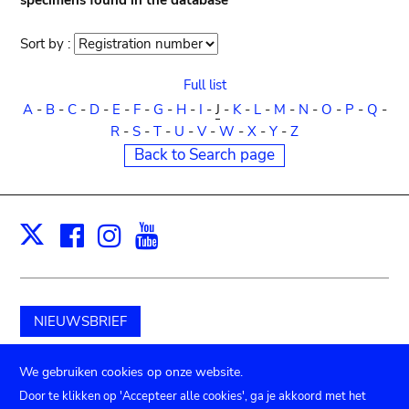
specimens found in the database
Sort by :
Sort
order
Full list
A
-
B
-
C
-
D
-
E
-
F
-
G
-
H
-
I
-
J
-
K
-
L
-
M
-
N
-
O
-
P
-
Q
-
R
-
S
-
T
-
U
-
V
-
W
-
X
-
Y
-
Z
Back to Search page
Facebook
Instagram
Youtube
Print
X
NIEUWSBRIEF
Schenk aan het museum
We gebruiken cookies op onze website.
Door te klikken op 'Accepteer alle cookies', ga je akkoord met het