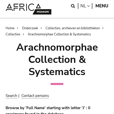
Skip
Skip
Search
LANGUAGE
NL
MENU
to
to
main
search
content
Breadcrumb
Home
Onderzoek
Collecties, archieven en bibliotheken
Collecties
Arachnomorphae Collection & Systematics
Arachnomorphae
Collection &
Systematics
Search
|
Contact persons
Browse by 'Full Name' starting with letter 'J' : 0