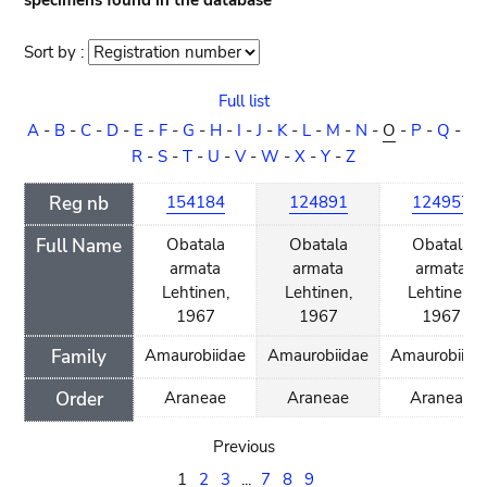
specimens found in the database
Sort by :
Sort
order
Full list
A
-
B
-
C
-
D
-
E
-
F
-
G
-
H
-
I
-
J
-
K
-
L
-
M
-
N
-
O
-
P
-
Q
-
R
-
S
-
T
-
U
-
V
-
W
-
X
-
Y
-
Z
Reg nb
154184
124891
124957
Full Name
Obatala
Obatala
Obatala
armata
armata
armata
Lehtinen,
Lehtinen,
Lehtinen,
1967
1967
1967
Family
Amaurobiidae
Amaurobiidae
Amaurobiida
Order
Araneae
Araneae
Araneae
Previous
1
2
3
...
7
8
9