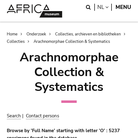
Skip
Skip
Search
LANGUAGE
NL
MENU
to
to
main
search
content
Breadcrumb
Home
Onderzoek
Collecties, archieven en bibliotheken
Collecties
Arachnomorphae Collection & Systematics
Arachnomorphae
Collection &
Systematics
Search
|
Contact persons
Browse by 'Full Name' starting with letter 'O' : 5237