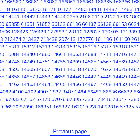
59
166860
166861
166862
166863
166864
166865
166866
166
6118
16119
16120
16121
16122
14480
14481
14482
14483
14
04
14441
14442
14443
14444
2359
2106
2119
2122
1796
180
00
65855
61651
61652
66133
66136
66137
66138
66153
6634
4506
126426
126429
127998
128110
128827
130405
131389
73
213474
213437
213438
207413
172776
161136
161160
261
08
15311
15312
15313
15314
15315
15316
15317
15318
1531
79
15084
14840
14660
14661
14663
14683
14711
14716
1471
45
14746
14749
14751
14755
14809
14565
14567
14569
1457
98
14599
14605
14607
14611
14618
14620
14622
14625
1462
55
14656
14657
14658
14659
14446
14447
14448
14449
1445
61
14462
14463
14464
14465
14466
14467
14468
14469
1447
4092
4100
4102
4007
3827
3487
3494
66493
66636
66682
66
31
67033
67162
67179
67076
67395
73331
73416
73547
7389
69
96930
97090
169351
169327
162019
22814
22816
57325
5
Previous page