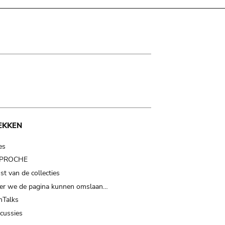
EKKEN
es
t PROCHE
t van de collecties
er we de pagina kunnen omslaan…
Talks
scussies