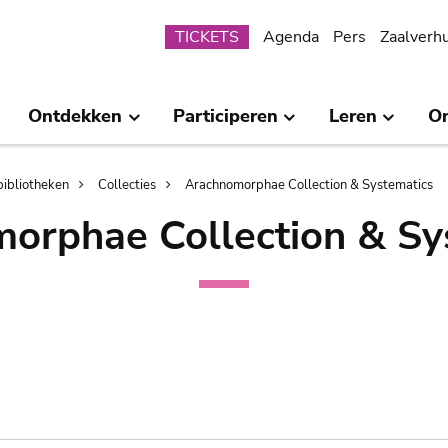
Submenu
TICKETS
Agenda
Pers
Zaalverh
Ontdekken
Participeren
Leren
O
bibliotheken
Collecties
Arachnomorphae Collection & Systematics
orphae Collection & Sy