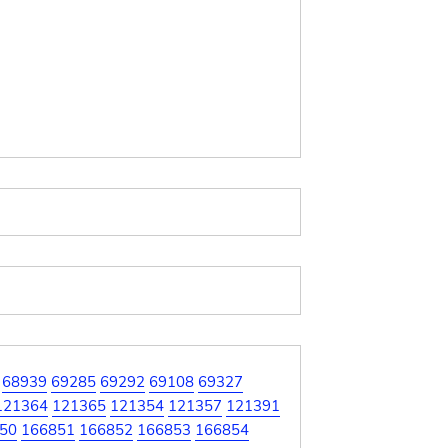
68939
69285
69292
69108
69327
121364
121365
121354
121357
121391
50
166851
166852
166853
166854