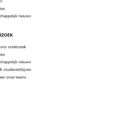
ts
ies
happelijk nieuws
RZOEK
 ons onderzoek
ies
happelijk nieuws
& studieverblijven
eer onze teams