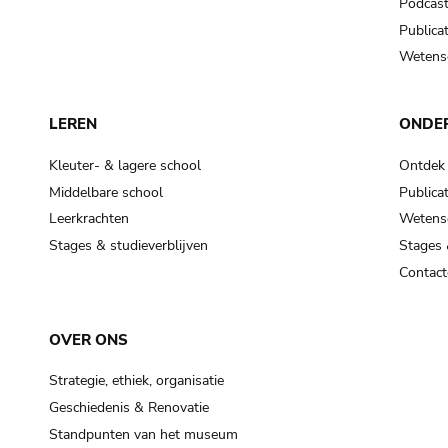
Podcas
Publicat
Wetensc
LEREN
ONDE
Kleuter- & lagere school
Ontdek
Middelbare school
Publicat
Leerkrachten
Wetensc
Stages & studieverblijven
Stages 
Contact
OVER ONS
Strategie, ethiek, organisatie
Geschiedenis & Renovatie
Standpunten van het museum