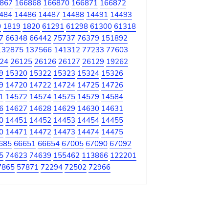
867
166868
166870
166871
166872
484
14486
14487
14488
14491
14493
0
1819
1820
61291
61298
61300
61318
7
66348
66442
75737
76379
151892
132875
137566
141312
77233
77603
24
26125
26126
26127
26129
19262
9
15320
15322
15323
15324
15326
9
14720
14722
14724
14725
14726
1
14572
14574
14575
14579
14584
6
14627
14628
14629
14630
14631
0
14451
14452
14453
14454
14455
0
14471
14472
14473
14474
14475
685
66651
66654
67005
67090
67092
5
74623
74639
155462
113866
122201
7865
57871
72294
72502
72966