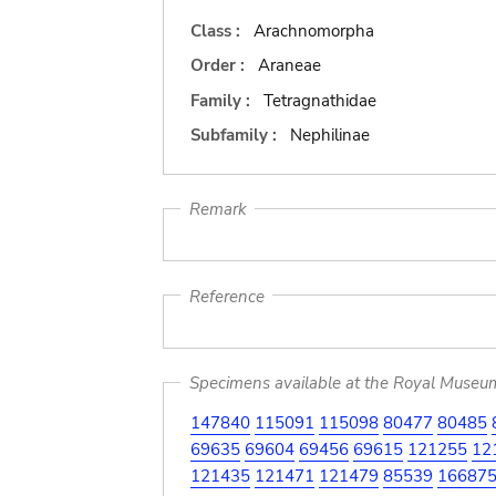
Class :
Arachnomorpha
Order :
Araneae
Family :
Tetragnathidae
Subfamily :
Nephilinae
Remark
Reference
Specimens available at the Royal Museum 
147840
115091
115098
80477
80485
69635
69604
69456
69615
121255
12
121435
121471
121479
85539
16687