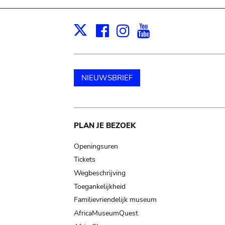
Facebook
Instagram
Youtube
Print
X
NIEUWSBRIEF
Main
PLAN JE BEZOEK
navigation
Openingsuren
Tickets
Wegbeschrijving
Toegankelijkheid
Familievriendelijk museum
AfricaMuseumQuest