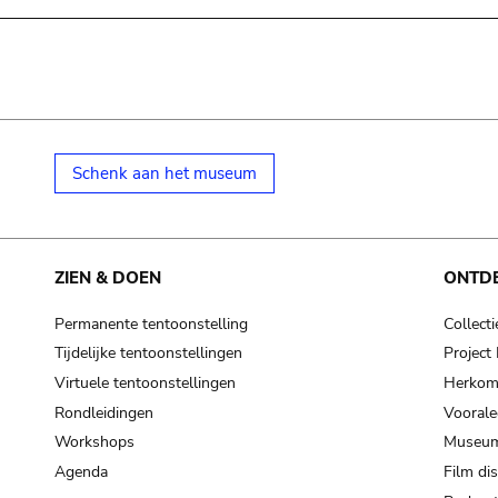
Schenk aan het museum
ZIEN & DOEN
ONTD
Permanente tentoonstelling
Collecti
Tijdelijke tentoonstellingen
Projec
Virtuele tentoonstellingen
Herkoms
Rondleidingen
Voorale
Workshops
Museum
Agenda
Film di