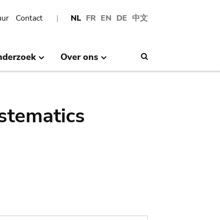
uur
Contact
NL
FR
EN
DE
中文
nderzoek
Over ons
Search
stematics