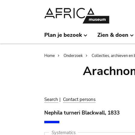
Skip
Skip
to
to
main
search
content
Plan je bezoek
Zien & doen
Breadcrumb
Home
Onderzoek
Collecties, archieven en 
Arachnom
Search
|
Contact persons
Nephila turneri Blackwall, 1833
Systematics