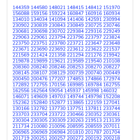
144359
144580
148021
148415
148412
151970
156088
159156
159224
160847
160916
160934
134010
134034
141094
141406
142591
230994
230902
230839
230843
230849
230725
230746
230681
230698
230702
229384
229316
229249
229063
229061
223794
223796
223797
223824
223750
223751
223780
223721
223647
223648
223671
223690
223692
223612
223622
221537
221569
221424
221358
221294
221276
219942
219878
219899
219621
219589
219540
210108
208360
208240
208246
208253
208270
208227
208145
208107
208129
200739
200740
200449
200450
200476
177207
174853
174866
172974
172892
172755
170156
169985
169784
162755
162556
162564
59054
145937
145998
146032
146071
149609
149703
149744
149798
152208
152362
152840
152877
113865
122159
127041
130166
132782
137730
137751
137811
233744
233703
233704
233722
230466
230352
230361
230304
230305
230309
230263
219513
213139
211734
210080
210096
208595
208559
207011
206965
206969
206984
201810
201787
201704
201719
200251
200257
200272
200192
200218