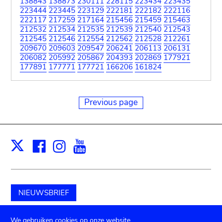
138843
138873
230111
228115
223434
223435
223444
223445
223129
222181
222182
222116
222117
217259
217164
215456
215459
215463
212532
212534
212535
212539
212540
212543
212545
212546
212554
212562
212528
212261
209670
209603
209547
206241
206113
206131
206082
205992
205867
204393
202869
177921
177891
177771
177721
166206
161824
Previous page
Facebook
Instagram
Youtube
Print
X
NIEUWSBRIEF
Schenk aan het museum
We gebruiken cookies op onze website.