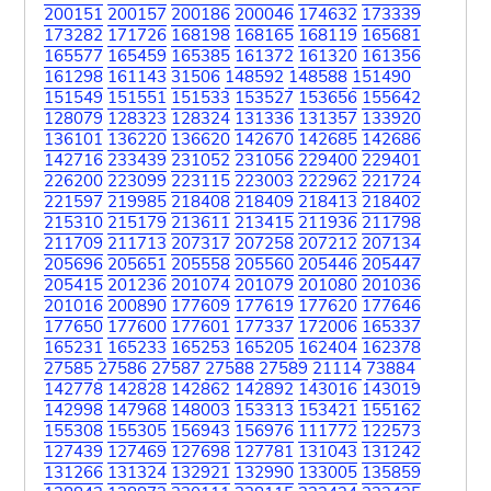
200151
200157
200186
200046
174632
173339
173282
171726
168198
168165
168119
165681
165577
165459
165385
161372
161320
161356
161298
161143
31506
148592
148588
151490
151549
151551
151533
153527
153656
155642
128079
128323
128324
131336
131357
133920
136101
136220
136620
142670
142685
142686
142716
233439
231052
231056
229400
229401
226200
223099
223115
223003
222962
221724
221597
219985
218408
218409
218413
218402
215310
215179
213611
213415
211936
211798
211709
211713
207317
207258
207212
207134
205696
205651
205558
205560
205446
205447
205415
201236
201074
201079
201080
201036
201016
200890
177609
177619
177620
177646
177650
177600
177601
177337
172006
165337
165231
165233
165253
165205
162404
162378
27585
27586
27587
27588
27589
21114
73884
142778
142828
142862
142892
143016
143019
142998
147968
148003
153313
153421
155162
155308
155305
156943
156976
111772
122573
127439
127469
127698
127781
131043
131242
131266
131324
132921
132990
133005
135859