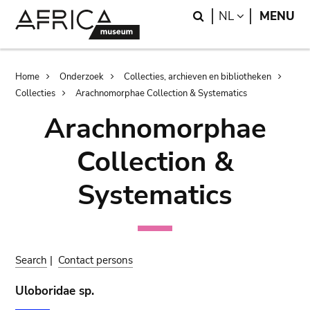
Skip
Skip
Search
LANGUAGE
NL
MENU
to
to
main
search
content
Breadcrumb
Home
Onderzoek
Collecties, archieven en bibliotheken
Collecties
Arachnomorphae Collection & Systematics
Arachnomorphae
Collection &
Systematics
Search
|
Contact persons
Uloboridae sp.