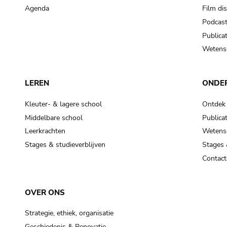
Agenda
Film di
Podcas
Publicat
Wetensc
LEREN
ONDE
Kleuter- & lagere school
Ontdek
Middelbare school
Publicat
Leerkrachten
Wetensc
Stages & studieverblijven
Stages 
Contact
OVER ONS
Strategie, ethiek, organisatie
Geschiedenis & Renovatie