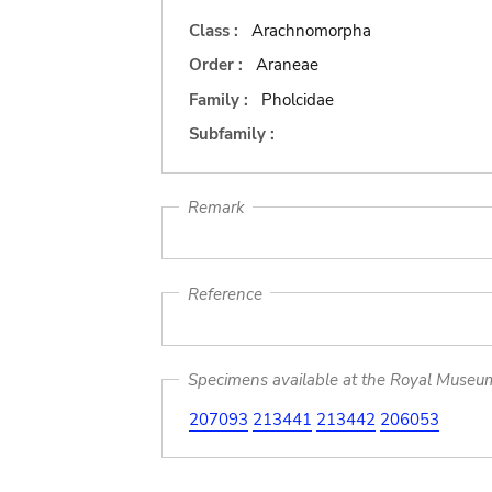
Class :
Arachnomorpha
Order :
Araneae
Family :
Pholcidae
Subfamily :
Remark
Reference
Specimens available at the Royal Museum 
207093
213441
213442
206053