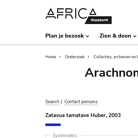
Skip
Skip
to
to
main
search
content
Plan je bezoek
Zien & doen
Breadcrumb
Home
Onderzoek
Collecties, archieven en 
Arachnom
Search
|
Contact persons
Zatavua tamatave Huber, 2003
Systematics