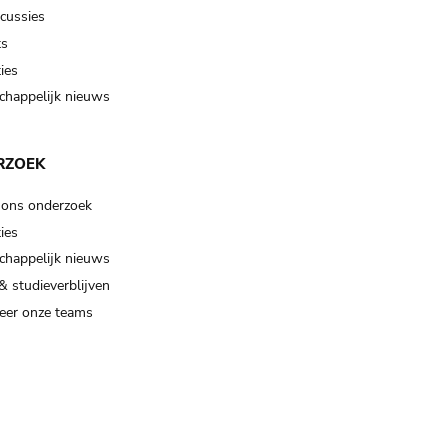
scussies
ts
ies
happelijk nieuws
RZOEK
 ons onderzoek
ies
happelijk nieuws
& studieverblijven
eer onze teams