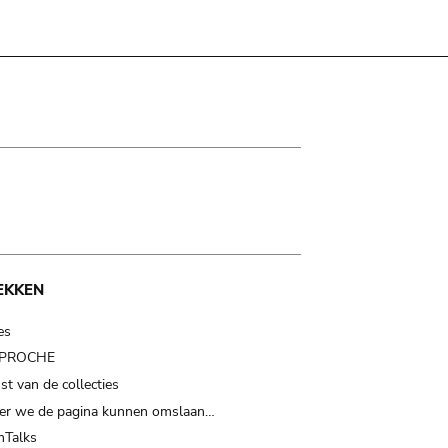
EKKEN
es
t PROCHE
t van de collecties
er we de pagina kunnen omslaan…
Talks