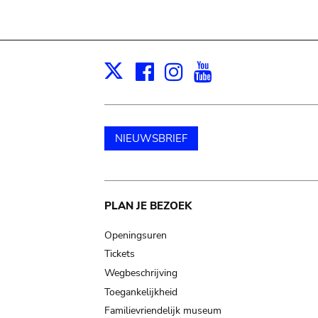
Facebook
Instagram
Youtube
Print
X
NIEUWSBRIEF
Main
PLAN JE BEZOEK
navigation
Openingsuren
Tickets
Wegbeschrijving
Toegankelijkheid
Familievriendelijk museum