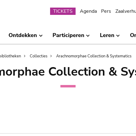
Submenu
TICKETS
Agenda
Pers
Zaalverh
Ontdekken
Participeren
Leren
O
bibliotheken
Collecties
Arachnomorphae Collection & Systematics
orphae Collection & Sy