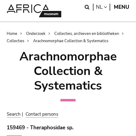
Skip
Skip
Search
LANGUAGE
NL
MENU
to
to
main
search
content
Breadcrumb
Home
Onderzoek
Collecties, archieven en bibliotheken
Collecties
Arachnomorphae Collection & Systematics
Arachnomorphae
Collection &
Systematics
Search
|
Contact persons
159469 - Theraphosidae sp.