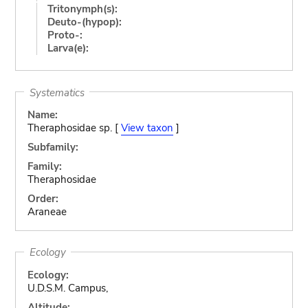
Tritonymph(s):
Deuto-(hypop):
Proto-:
Larva(e):
Systematics
Name:
Theraphosidae sp. [
View taxon
]
Subfamily:
Family:
Theraphosidae
Order:
Araneae
Ecology
Ecology:
U.D.S.M. Campus,
Altitude: