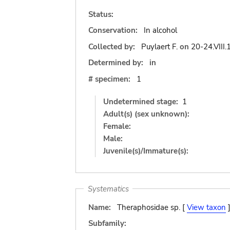
Status:
Conservation:
In alcohol
Collected by:
Puylaert F.
on
20-24.VIII
Determined by:
in
# specimen:
1
Undetermined stage:
1
Adult(s) (sex unknown):
Female:
Male:
Juvenile(s)/Immature(s):
Systematics
Name:
Theraphosidae sp. [
View taxon
Subfamily: