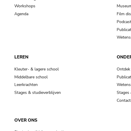
Workshops
Museum
Agenda
Film di
Podcas
Publicat
Wetensc
LEREN
ONDE
Kleuter- & lagere school
Ontdek
Middelbare school
Publicat
Leerkrachten
Wetensc
Stages & studieverblijven
Stages 
Contact
OVER ONS