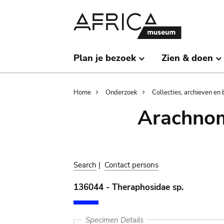
Skip
Skip
to
to
main
search
content
Plan je bezoek
Zien & doen
Breadcrumb
Home
Onderzoek
Collecties, archieven en 
Arachnom
Search
|
Contact persons
136044 - Theraphosidae sp.
Specimen Details