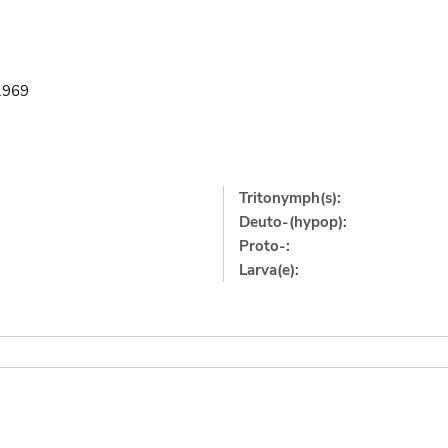
.1969
Tritonymph(s):
Deuto-(hypop):
Proto-:
Larva(e):
]