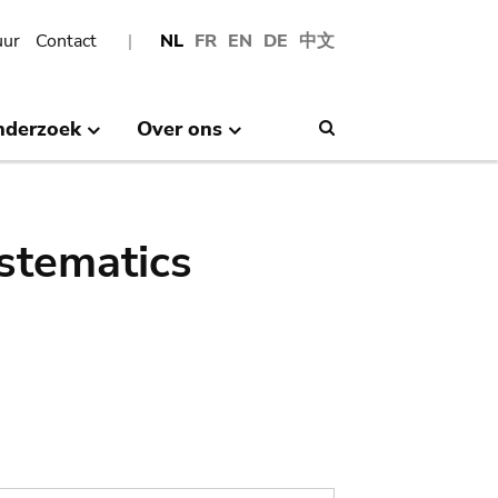
uur
Contact
NL
FR
EN
DE
中文
nderzoek
Over ons
Search
stematics