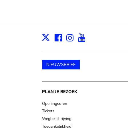
Facebook
Instagram
Youtube
Print
X
NIEUWSBRIEF
Main
PLAN JE BEZOEK
navigation
Openingsuren
Tickets
Wegbeschrijving
Toegankelijkheid