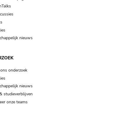
Talks
scussies
ts
ies
happelijk nieuws
RZOEK
 ons onderzoek
ies
happelijk nieuws
& studieverblijven
eer onze teams