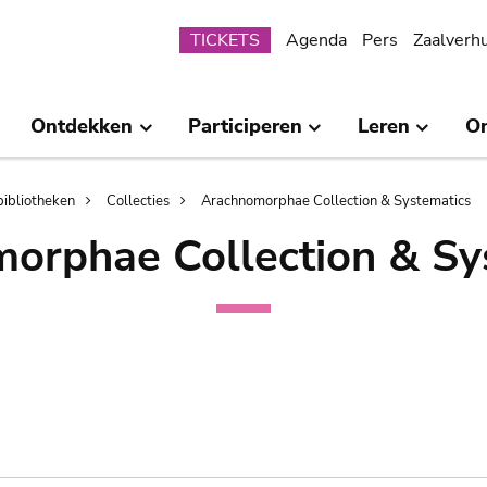
Submenu
TICKETS
Agenda
Pers
Zaalverh
Ontdekken
Participeren
Leren
O
bibliotheken
Collecties
Arachnomorphae Collection & Systematics
orphae Collection & Sy