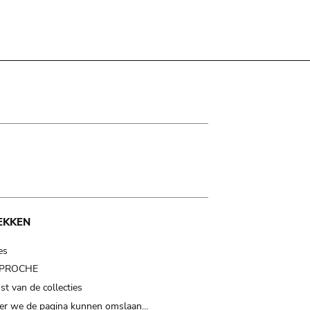
EKKEN
es
t PROCHE
t van de collecties
er we de pagina kunnen omslaan…