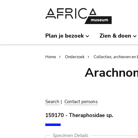
Skip
Skip
to
to
main
search
content
Plan je bezoek
Zien & doen
Breadcrumb
Home
Onderzoek
Collecties, archieven en 
Arachnom
Search
|
Contact persons
159170 - Theraphosidae sp.
Specimen Details