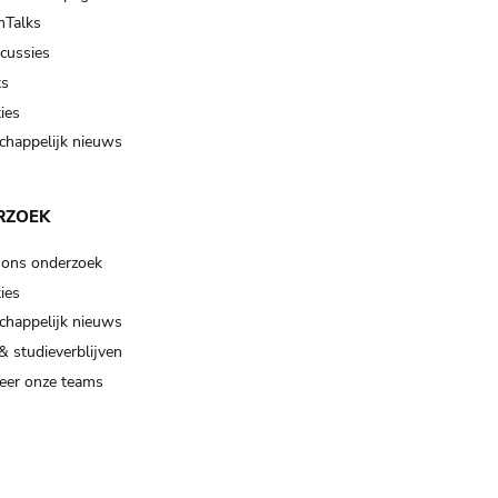
Talks
scussies
ts
ies
happelijk nieuws
RZOEK
 ons onderzoek
ies
happelijk nieuws
& studieverblijven
eer onze teams