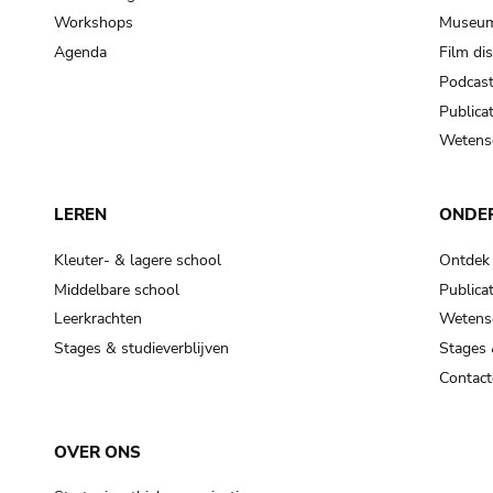
Workshops
Museum
Agenda
Film di
Podcas
Publicat
Wetensc
LEREN
ONDE
Kleuter- & lagere school
Ontdek
Middelbare school
Publicat
Leerkrachten
Wetensc
Stages & studieverblijven
Stages 
Contact
OVER ONS