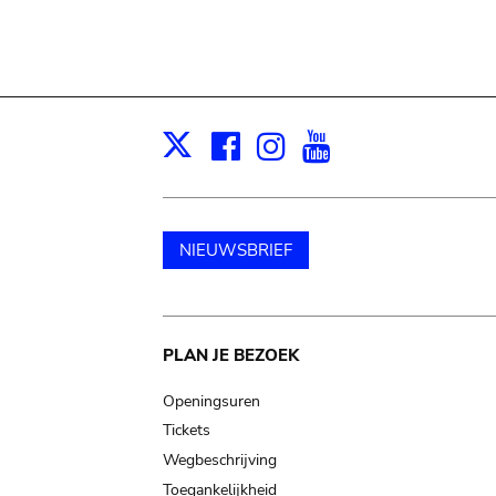
Facebook
Instagram
Youtube
Print
X
NIEUWSBRIEF
Main
PLAN JE BEZOEK
navigation
Openingsuren
Tickets
Wegbeschrijving
Toegankelijkheid