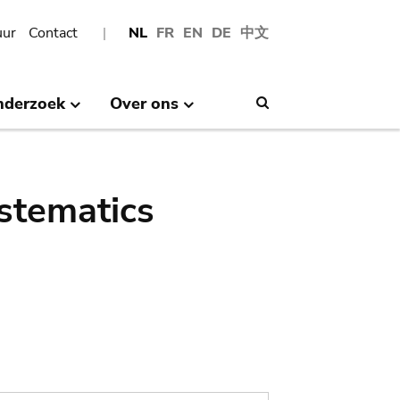
uur
Contact
NL
FR
EN
DE
中文
nderzoek
Over ons
Search
stematics