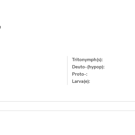
9
Tritonymph(s):
Deuto-(hypop):
Proto-:
Larva(e):
]