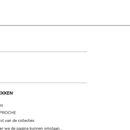
EKKEN
es
t PROCHE
t van de collecties
er we de pagina kunnen omslaan…