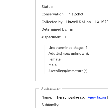
Status:
Conservation:
In alcohol
Collected by:
Howell K.M.
on
11.X.197
Determined by:
in
# specimen:
1
Undetermined stage:
1
Adult(s) (sex unknown):
Female:
Male:
Juvenile(s)/Immature(s):
Systematics
Name:
Theraphosidae sp. [
View taxon
Subfamily: