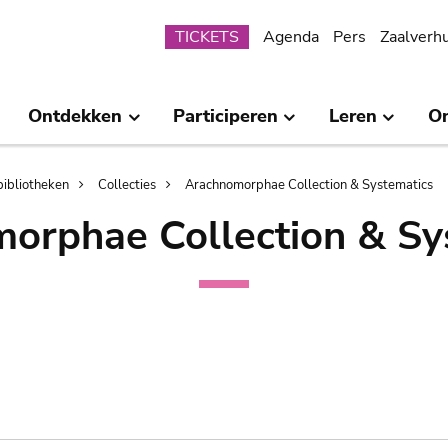
Submenu
TICKETS
Agenda
Pers
Zaalverh
Ontdekken
Participeren
Leren
O
bibliotheken
Collecties
Arachnomorphae Collection & Systematics
orphae Collection & Sy