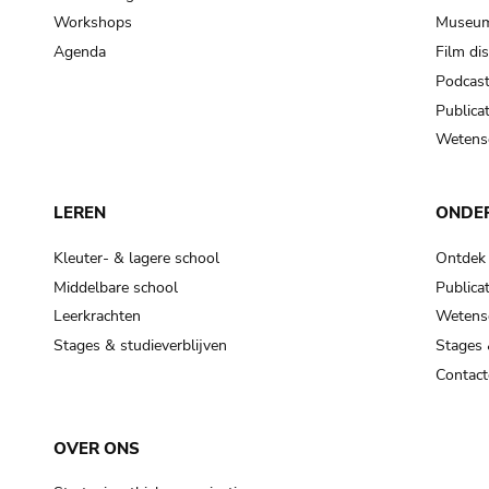
Workshops
Museum
Agenda
Film di
Podcas
Publicat
Wetensc
LEREN
ONDE
Kleuter- & lagere school
Ontdek
Middelbare school
Publicat
Leerkrachten
Wetensc
Stages & studieverblijven
Stages 
Contact
OVER ONS