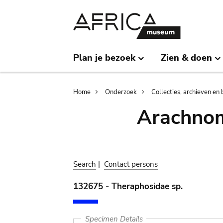
Skip
Skip
to
to
main
search
content
Plan je bezoek
Zien & doen
Breadcrumb
Home
Onderzoek
Collecties, archieven en 
Arachnom
Search
|
Contact persons
132675 - Theraphosidae sp.
Specimen Details