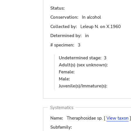
Status:
Conservation:
In alcohol
Collected by:
Leleup N.
on
X.1960
Determined by:
in
# specimen:
3
Undetermined stage:
3
Adult(s) (sex unknown):
Female:
Male:
Juvenile(s)/Immature(s):
Systematics
Name:
Theraphosidae sp. [
View taxon
Subfamily: