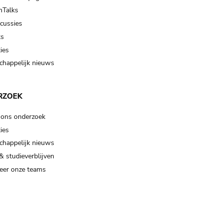
Talks
scussies
ts
ies
happelijk nieuws
RZOEK
 ons onderzoek
ies
happelijk nieuws
& studieverblijven
eer onze teams