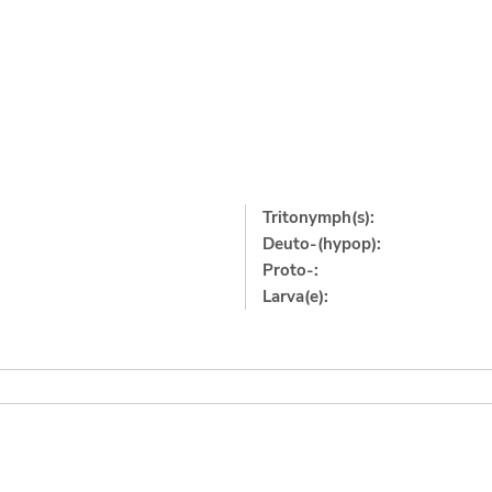
Tritonymph(s):
Deuto-(hypop):
Proto-:
Larva(e):
]