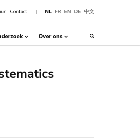
uur
Contact
NL
FR
EN
DE
中文
nderzoek
Over ons
Search
stematics