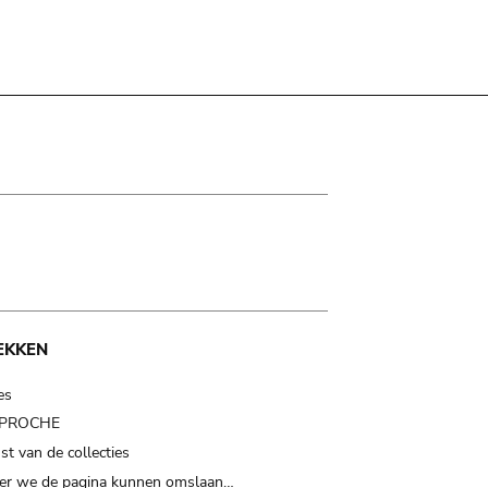
EKKEN
es
t PROCHE
t van de collecties
er we de pagina kunnen omslaan…