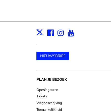
Facebook
Instagram
Youtube
Print
X
NIEUWSBRIEF
Main
PLAN JE BEZOEK
navigation
Openingsuren
Tickets
Wegbeschrijving
Toegankelijkheid