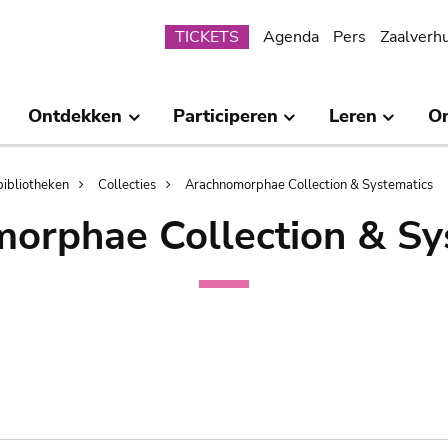
Submenu
TICKETS
Agenda
Pers
Zaalverh
Ontdekken
Participeren
Leren
O
bibliotheken
Collecties
Arachnomorphae Collection & Systematics
orphae Collection & Sy