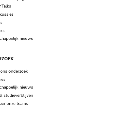
Talks
scussies
ts
ies
happelijk nieuws
RZOEK
 ons onderzoek
ies
happelijk nieuws
& studieverblijven
eer onze teams