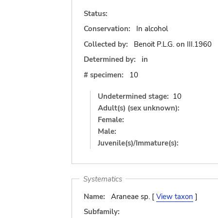
Status:
Conservation:
In alcohol
Collected by:
Benoit P.L.G.
on
III.1960
Determined by:
in
# specimen:
10
Undetermined stage:
10
Adult(s) (sex unknown):
Female:
Male:
Juvenile(s)/Immature(s):
Systematics
Name:
Araneae sp. [
View taxon
]
Subfamily: