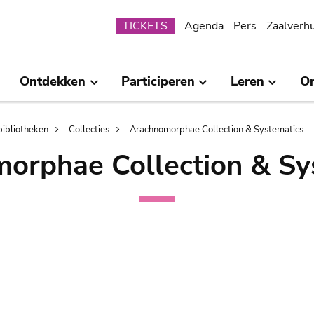
Submenu
TICKETS
Agenda
Pers
Zaalverh
Ontdekken
Participeren
Leren
O
bibliotheken
Collecties
Arachnomorphae Collection & Systematics
orphae Collection & Sy