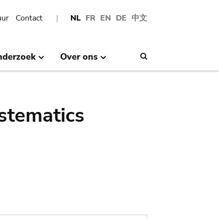
uur
Contact
NL
FR
EN
DE
中文
nderzoek
Over ons
Search
stematics