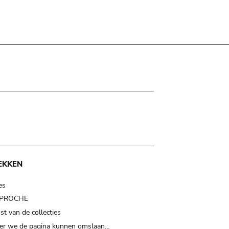
EKKEN
es
t PROCHE
t van de collecties
er we de pagina kunnen omslaan…