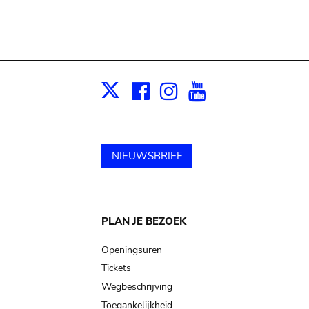
Facebook
Instagram
Youtube
Print
X
NIEUWSBRIEF
Main
PLAN JE BEZOEK
navigation
Openingsuren
Tickets
Wegbeschrijving
Toegankelijkheid