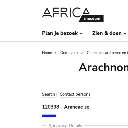
Skip
Skip
to
to
main
search
content
Plan je bezoek
Zien & doen
Breadcrumb
Home
Onderzoek
Collecties, archieven en 
Arachnom
Search
|
Contact persons
120398 - Araneae sp.
Specimen Details