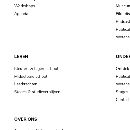
Workshops
Museum
Agenda
Film di
Podcas
Publicat
Wetensc
LEREN
ONDE
Kleuter- & lagere school
Ontdek
Middelbare school
Publicat
Leerkrachten
Wetensc
Stages & studieverblijven
Stages 
Contact
OVER ONS