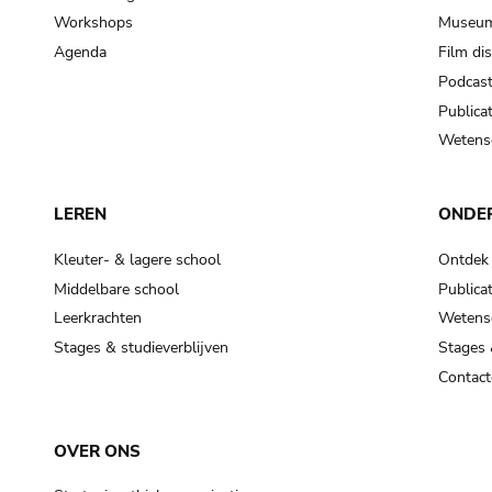
Workshops
Museum
Agenda
Film di
Podcas
Publicat
Wetensc
LEREN
ONDE
Kleuter- & lagere school
Ontdek
Middelbare school
Publicat
Leerkrachten
Wetensc
Stages & studieverblijven
Stages 
Contact
OVER ONS