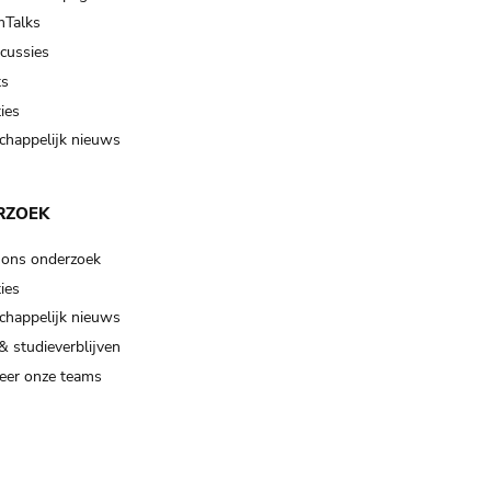
Talks
scussies
ts
ies
happelijk nieuws
RZOEK
 ons onderzoek
ies
happelijk nieuws
& studieverblijven
eer onze teams