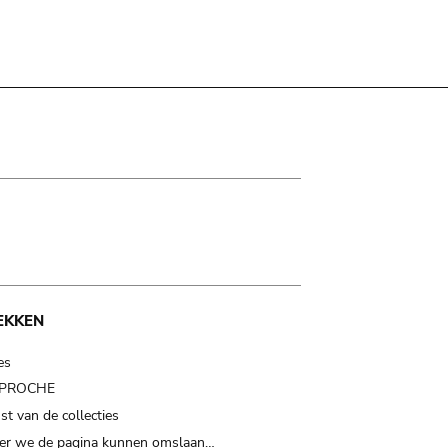
EKKEN
es
t PROCHE
t van de collecties
er we de pagina kunnen omslaan…