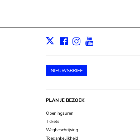
Facebook
Instagram
Youtube
Print
X
NIEUWSBRIEF
Main
PLAN JE BEZOEK
navigation
Openingsuren
Tickets
Wegbeschrijving
Toegankelijkheid