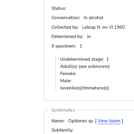
Status:
Conservation:
In alcohol
Collected by:
Leleup N.
on
VI.1960
Determined by:
in
# specimen:
1
Undetermined stage:
1
Adult(s) (sex unknown):
Female:
Male:
Juvenile(s)/Immature(s):
Systematics
Name:
Opiliones sp. [
View taxon
]
Subfamily: