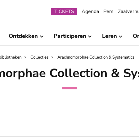
Submenu
TICKETS
Agenda
Pers
Zaalverh
Ontdekken
Participeren
Leren
O
bibliotheken
Collecties
Arachnomorphae Collection & Systematics
orphae Collection & Sy