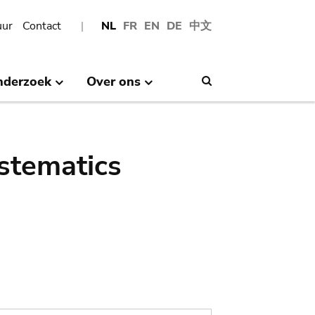
uur
Contact
NL
FR
EN
DE
中文
nderzoek
Over ons
Search
stematics