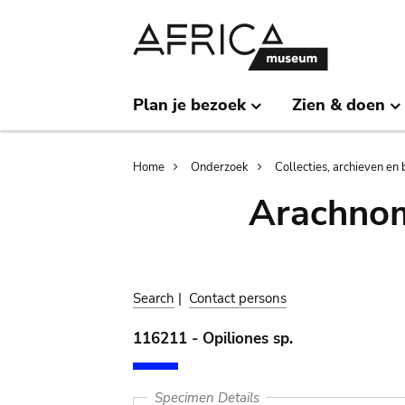
Skip
Skip
to
to
main
search
content
Plan je bezoek
Zien & doen
Breadcrumb
Home
Onderzoek
Collecties, archieven en 
Arachnom
Search
|
Contact persons
116211 - Opiliones sp.
Specimen Details