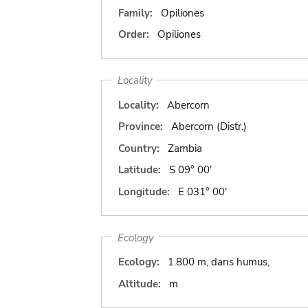
Family:
Opiliones
Order:
Opiliones
Locality
Locality:
Abercorn
Province:
Abercorn (Distr.)
Country:
Zambia
Latitude:
S 09° 00'
Longitude:
E 031° 00'
Ecology
Ecology:
1.800 m, dans humus,
Altitude:
m