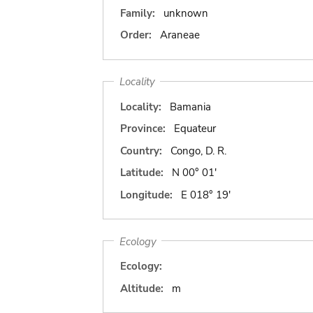
Family:
unknown
Order:
Araneae
Locality
Locality:
Bamania
Province:
Equateur
Country:
Congo, D. R.
Latitude:
N 00° 01'
Longitude:
E 018° 19'
Ecology
Ecology:
Altitude:
m