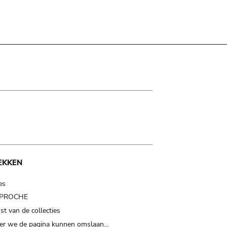
EKKEN
es
t PROCHE
t van de collecties
er we de pagina kunnen omslaan…