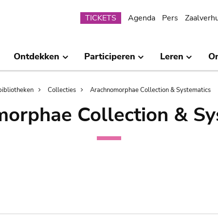
Submenu
TICKETS
Agenda
Pers
Zaalverh
Ontdekken
Participeren
Leren
O
bibliotheken
Collecties
Arachnomorphae Collection & Systematics
orphae Collection & Sy