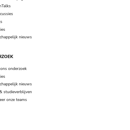
Talks
scussies
ts
ies
happelijk nieuws
RZOEK
 ons onderzoek
ies
happelijk nieuws
& studieverblijven
eer onze teams