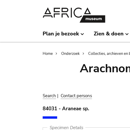
Skip
Skip
to
to
main
search
content
Plan je bezoek
Zien & doen
Breadcrumb
Home
Onderzoek
Collecties, archieven en 
Arachnom
Search
|
Contact persons
84031 - Araneae sp.
Specimen Details