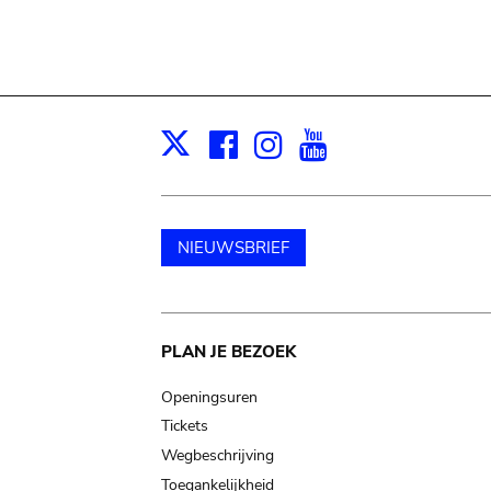
Facebook
Instagram
Youtube
Print
X
NIEUWSBRIEF
Main
PLAN JE BEZOEK
navigation
Openingsuren
Tickets
Wegbeschrijving
Toegankelijkheid