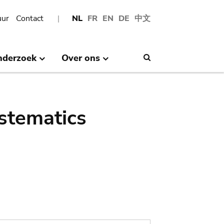
uur
Contact
NL
FR
EN
DE
中文
nderzoek
Over ons
Search
stematics