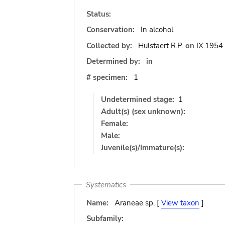
Status:
Conservation:
In alcohol
Collected by:
Hulstaert R.P.
on
IX.1954
Determined by:
in
# specimen:
1
Undetermined stage:
1
Adult(s) (sex unknown):
Female:
Male:
Juvenile(s)/Immature(s):
Systematics
Name:
Araneae sp. [
View taxon
]
Subfamily: