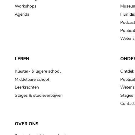
Workshops
Museum
Agenda
Film di
Podcas
Publicat
Wetensc
LEREN
ONDE
Kleuter- & lagere school
Ontdek
Middelbare school
Publicat
Leerkrachten
Wetensc
Stages & studieverblijven
Stages 
Contact
OVER ONS