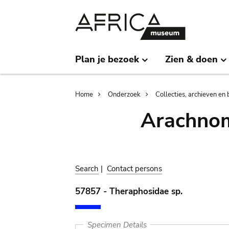
Skip
Skip
to
to
main
search
content
Plan je bezoek
Zien & doen
Breadcrumb
Home
Onderzoek
Collecties, archieven en 
Arachnom
Search
|
Contact persons
57857 - Theraphosidae sp.
Specimen Details