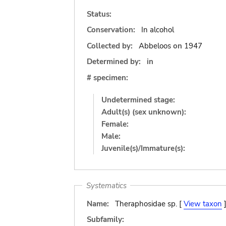
Status:
Conservation:
In alcohol
Collected by:
Abbeloos
on
1947
Determined by:
in
# specimen:
Undetermined stage:
Adult(s) (sex unknown):
Female:
Male:
Juvenile(s)/Immature(s):
Systematics
Name:
Theraphosidae sp. [
View taxon
Subfamily: