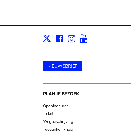
Facebook
Instagram
Youtube
Print
X
NIEUWSBRIEF
Main
PLAN JE BEZOEK
navigation
Openingsuren
Tickets
Wegbeschrijving
Toegankelijkheid