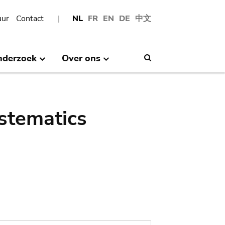
uur
Contact
NL
FR
EN
DE
中文
nderzoek
Over ons
Search
stematics