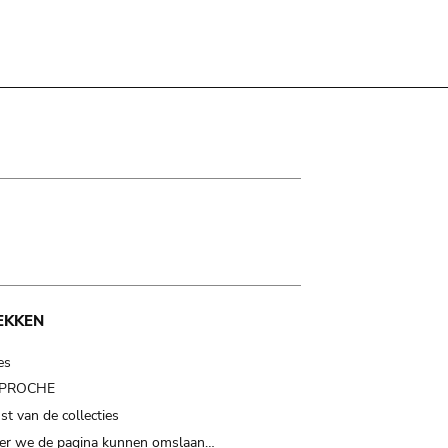
EKKEN
es
t PROCHE
t van de collecties
er we de pagina kunnen omslaan…