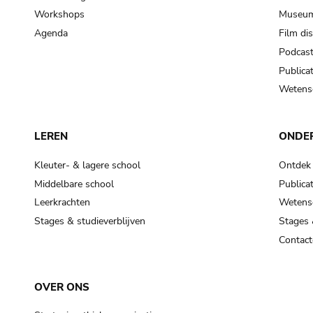
Workshops
Museum
Agenda
Film di
Podcas
Publicat
Wetensc
LEREN
ONDE
Kleuter- & lagere school
Ontdek
Middelbare school
Publicat
Leerkrachten
Wetensc
Stages & studieverblijven
Stages 
Contact
OVER ONS