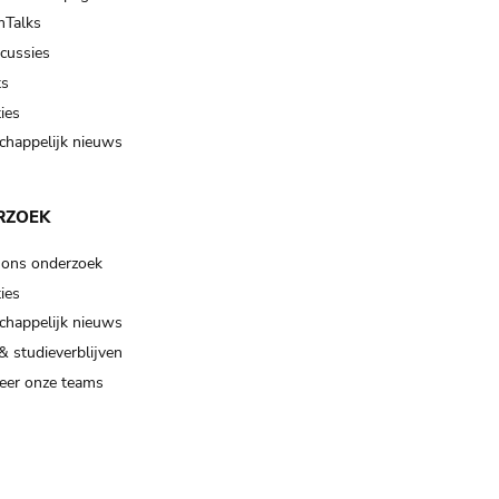
Talks
scussies
ts
ies
happelijk nieuws
RZOEK
 ons onderzoek
ies
happelijk nieuws
& studieverblijven
eer onze teams