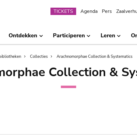
Submenu
TICKETS
Agenda
Pers
Zaalverh
Ontdekken
Participeren
Leren
O
bibliotheken
Collecties
Arachnomorphae Collection & Systematics
orphae Collection & Sy