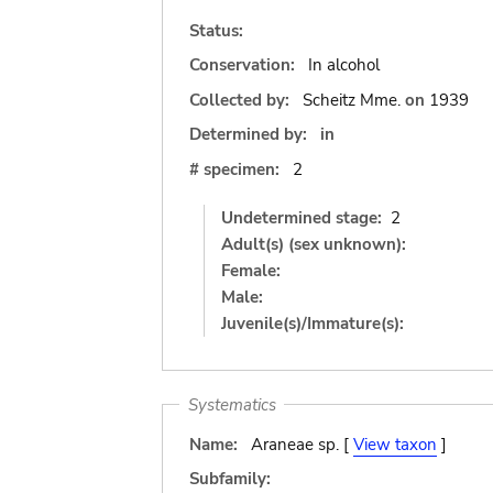
Status:
Conservation:
In alcohol
Collected by:
Scheitz Mme.
on
1939
Determined by:
in
# specimen:
2
Undetermined stage:
2
Adult(s) (sex unknown):
Female:
Male:
Juvenile(s)/Immature(s):
Systematics
Name:
Araneae sp. [
View taxon
]
Subfamily: