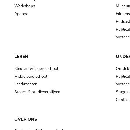
Workshops
Museum
Agenda
Film di
Podcas
Publicat
Wetensc
LEREN
ONDE
Kleuter- & lagere school
Ontdek
Middelbare school
Publicat
Leerkrachten
Wetensc
Stages & studieverblijven
Stages 
Contact
OVER ONS