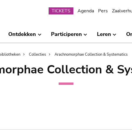
Submenu
TICKETS
Agenda
Pers
Zaalverh
Ontdekken
Participeren
Leren
O
bibliotheken
Collecties
Arachnomorphae Collection & Systematics
orphae Collection & Sy