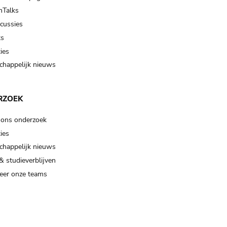
Talks
scussies
ts
ies
happelijk nieuws
RZOEK
 ons onderzoek
ies
happelijk nieuws
& studieverblijven
eer onze teams