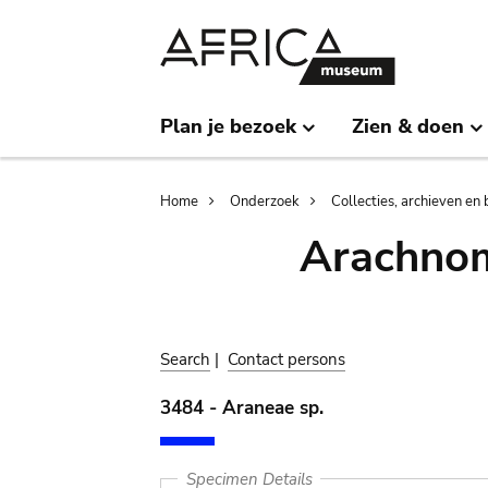
Skip
Skip
to
to
main
search
content
Plan je bezoek
Zien & doen
Breadcrumb
Home
Onderzoek
Collecties, archieven en 
Arachnom
Search
|
Contact persons
3484 - Araneae sp.
Specimen Details