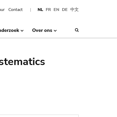
uur
Contact
NL
FR
EN
DE
中文
nderzoek
Over ons
Search
stematics