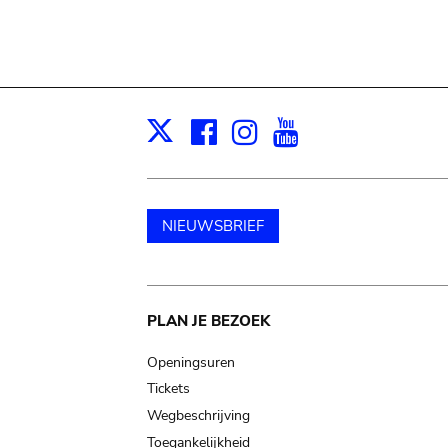
Facebook
Instagram
Youtube
Print
X
NIEUWSBRIEF
Main
PLAN JE BEZOEK
navigation
Openingsuren
Tickets
Wegbeschrijving
Toegankelijkheid