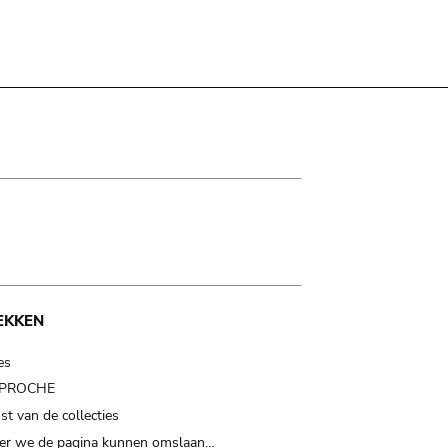
EKKEN
es
t PROCHE
t van de collecties
er we de pagina kunnen omslaan…