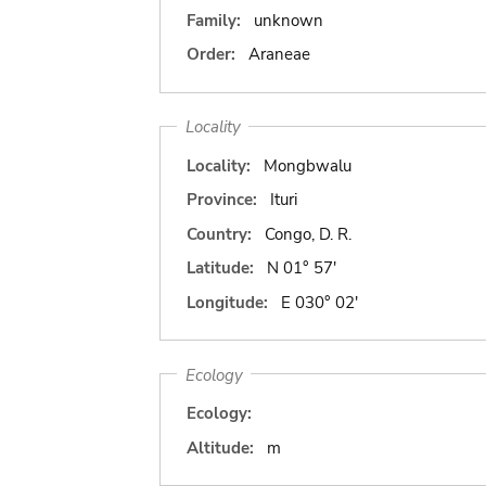
Family:
unknown
Order:
Araneae
Locality
Locality:
Mongbwalu
Province:
Ituri
Country:
Congo, D. R.
Latitude:
N 01° 57'
Longitude:
E 030° 02'
Ecology
Ecology:
Altitude:
m