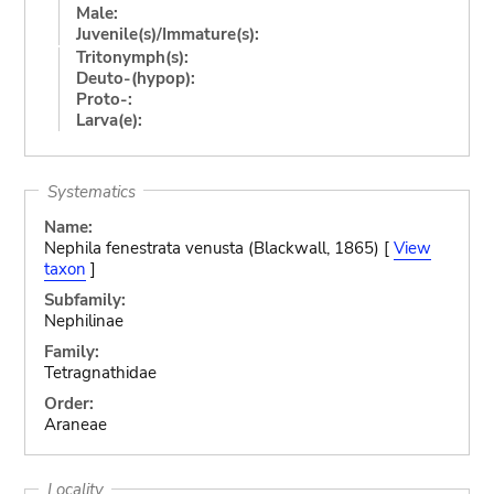
Male:
Juvenile(s)/Immature(s):
Tritonymph(s):
Deuto-(hypop):
Proto-:
Larva(e):
Systematics
Name:
Nephila fenestrata venusta (Blackwall, 1865) [
View
taxon
]
Subfamily:
Nephilinae
Family:
Tetragnathidae
Order:
Araneae
Locality