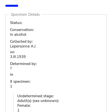
Specimen Details
Status:
Conservation:
In alcohol
Collected by:
Lepersonne A.J.
on
3.III.1939
Determined by:
?
in
# specimen:
1
Undetermined stage:
Adult(s) (sex unknown):
Female:
1