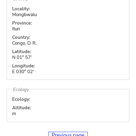
Locality:
Mongbwalu
Province:
Ituri
Country:
Congo, D. R.
Latitude:
N 01° 57'
Longitude:
E 030° 02'
Ecology
Ecology:
Altitude:
m
Previous page