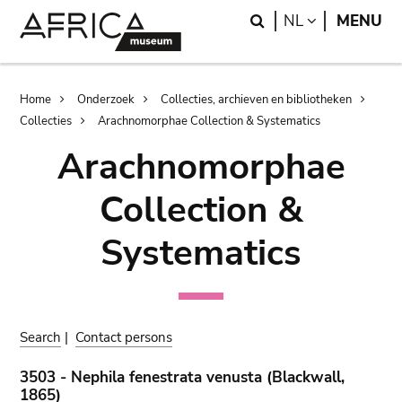
Skip
Skip
Search
LANGUAGE
NL
MENU
to
to
main
search
content
Breadcrumb
Home
Onderzoek
Collecties, archieven en bibliotheken
Collecties
Arachnomorphae Collection & Systematics
Arachnomorphae
Collection &
Systematics
Search
|
Contact persons
3503 - Nephila fenestrata venusta (Blackwall,
1865)