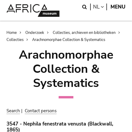
Skip
Skip
Search
LANGUAGE
NL
MENU
to
to
main
search
content
Breadcrumb
Home
Onderzoek
Collecties, archieven en bibliotheken
Collecties
Arachnomorphae Collection & Systematics
Arachnomorphae
Collection &
Systematics
Search
|
Contact persons
3547 - Nephila fenestrata venusta (Blackwall,
1865)