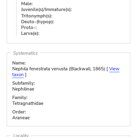
Male:
Juvenile(s)/Immature(s):
Tritonymph(s):
Deuto-(hypop):
Proto-:
Larva(e):
Systematics
Name:
Nephila fenestrata venusta (Blackwall, 1865) [
View
taxon
]
Subfamily:
Nephilinae
Family:
Tetragnathidae
Order:
Araneae
Locality