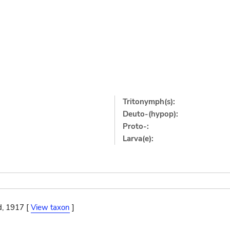
Tritonymph(s):
Deuto-(hypop):
Proto-:
Larva(e):
d, 1917 [
View taxon
]