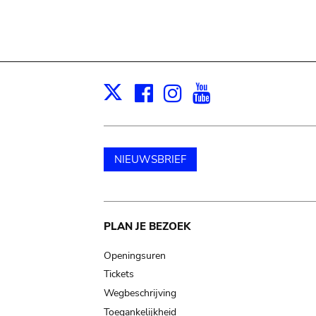
Facebook
Instagram
Youtube
Print
X
NIEUWSBRIEF
Main
PLAN JE BEZOEK
navigation
Openingsuren
Tickets
Wegbeschrijving
Toegankelijkheid