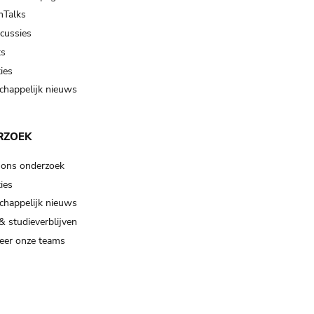
Talks
scussies
ts
ies
happelijk nieuws
RZOEK
 ons onderzoek
ies
happelijk nieuws
& studieverblijven
eer onze teams