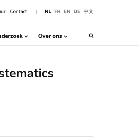
uur
Contact
NL
FR
EN
DE
中文
nderzoek
Over ons
Search
stematics