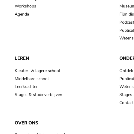
Workshops
Museum
Agenda
Film di
Podcas
Publicat
Wetensc
LEREN
ONDE
Kleuter- & lagere school
Ontdek
Middelbare school
Publicat
Leerkrachten
Wetensc
Stages & studieverblijven
Stages 
Contact
OVER ONS