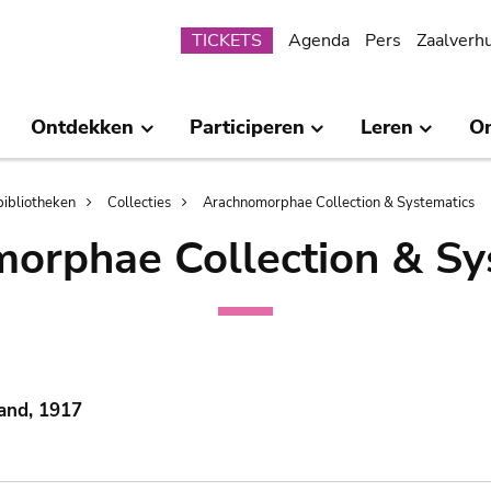
Submenu
TICKETS
Agenda
Pers
Zaalverh
Ontdekken
Participeren
Leren
O
bibliotheken
Collecties
Arachnomorphae Collection & Systematics
orphae Collection & Sy
and, 1917