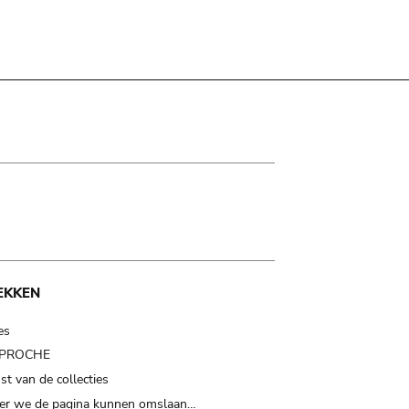
EKKEN
es
t PROCHE
t van de collecties
er we de pagina kunnen omslaan…