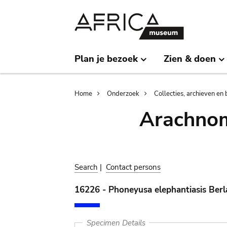
Skip
Skip
to
to
main
search
content
Plan je bezoek
Zien & doen
Breadcrumb
Home
Onderzoek
Collecties, archieven en 
Arachnom
Search
|
Contact persons
16226 - Phoneyusa elephantiasis Berl
Specimen Details