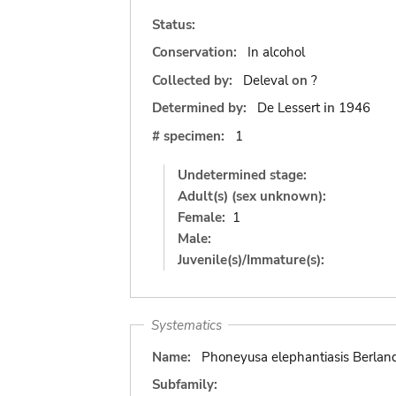
Status:
Conservation:
In alcohol
Collected by:
Deleval
on
?
Determined by:
De Lessert
in
1946
# specimen:
1
Undetermined stage:
Adult(s) (sex unknown):
Female:
1
Male:
Juvenile(s)/Immature(s):
Systematics
Name:
Phoneyusa elephantiasis Berlan
Subfamily: