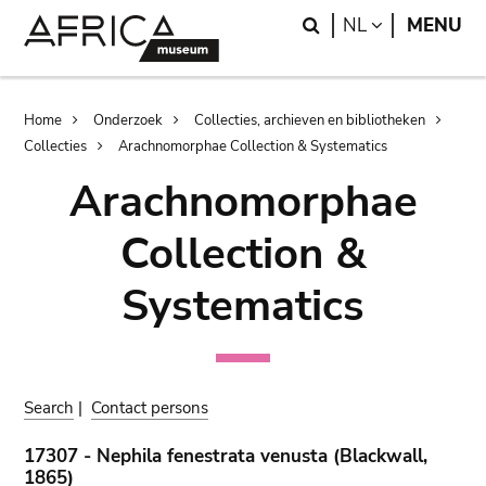
Skip
Skip
Search
LANGUAGE
NL
MENU
to
to
main
search
content
Breadcrumb
Home
Onderzoek
Collecties, archieven en bibliotheken
Collecties
Arachnomorphae Collection & Systematics
Arachnomorphae
Collection &
Systematics
Search
|
Contact persons
17307 - Nephila fenestrata venusta (Blackwall,
1865)