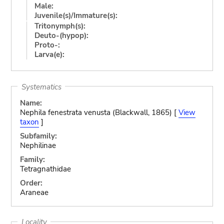
Male:
Juvenile(s)/Immature(s):
Tritonymph(s):
Deuto-(hypop):
Proto-:
Larva(e):
Systematics
Name:
Nephila fenestrata venusta (Blackwall, 1865) [
View
taxon
]
Subfamily:
Nephilinae
Family:
Tetragnathidae
Order:
Araneae
Locality