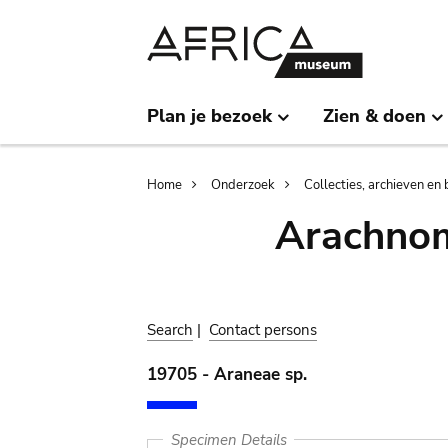
Skip
Skip
to
to
main
search
content
Plan je bezoek
Zien & doen
Breadcrumb
Home
Onderzoek
Collecties, archieven en 
Arachnom
Search
|
Contact persons
19705 - Araneae sp.
Specimen Details