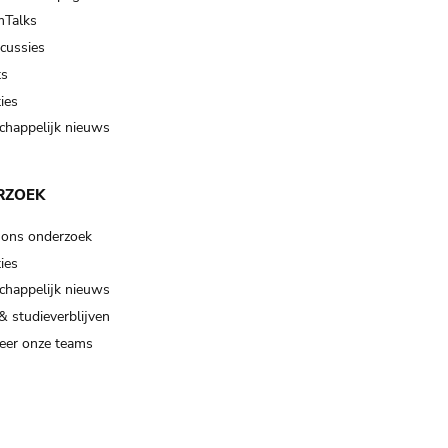
Talks
scussies
ts
ies
happelijk nieuws
RZOEK
 ons onderzoek
ies
happelijk nieuws
& studieverblijven
eer onze teams