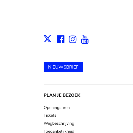
Facebook
Instagram
Youtube
Print
X
NIEUWSBRIEF
Main
PLAN JE BEZOEK
navigation
Openingsuren
Tickets
Wegbeschrijving
Toegankelijkheid