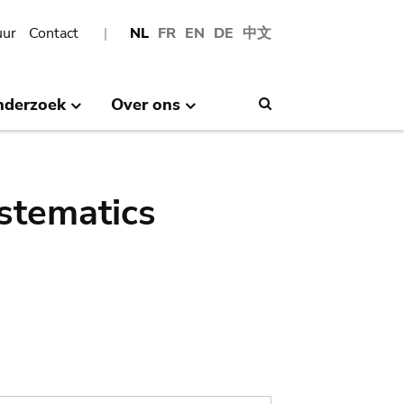
uur
Contact
NL
FR
EN
DE
中文
nderzoek
Over ons
Search
stematics