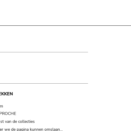
EKKEN
es
t PROCHE
t van de collecties
er we de pagina kunnen omslaan…