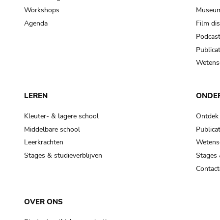
Workshops
Museum
Agenda
Film di
Podcas
Publicat
Wetensc
LEREN
ONDE
Kleuter- & lagere school
Ontdek
Middelbare school
Publicat
Leerkrachten
Wetensc
Stages & studieverblijven
Stages 
Contact
OVER ONS