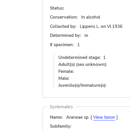
Status:
Conservation:
In alcohol
Collected by:
Lippens L.
on
VI.1936
Determined by:
in
# specimen:
1
Undetermined stage:
1
Adult(s) (sex unknown):
Female:
Male:
Juvenile(s)/Immature(s):
Systematics
Name:
Araneae sp. [
View taxon
]
Subfamily: