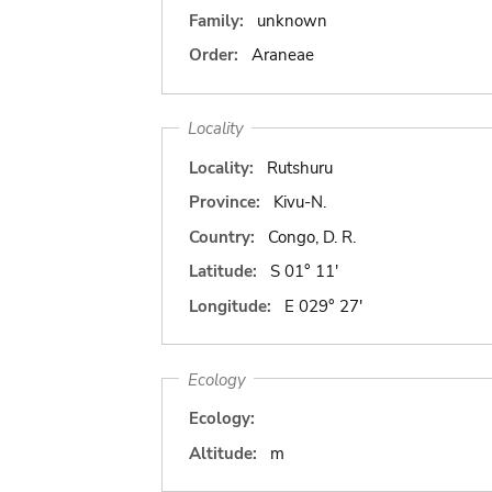
Family:
unknown
Order:
Araneae
Locality
Locality:
Rutshuru
Province:
Kivu-N.
Country:
Congo, D. R.
Latitude:
S 01° 11'
Longitude:
E 029° 27'
Ecology
Ecology:
Altitude:
m