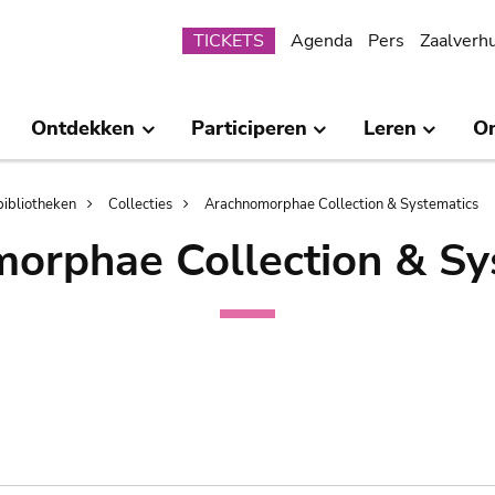
Submenu
TICKETS
Agenda
Pers
Zaalverh
Ontdekken
Participeren
Leren
O
bibliotheken
Collecties
Arachnomorphae Collection & Systematics
orphae Collection & Sy