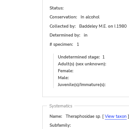
Status:
Conservation:
In alcohol
Collected by:
Baddeley M.E.
on
I.1980
Determined by:
in
# specimen:
1
Undetermined stage:
1
Adult(s) (sex unknown):
Female:
Male:
Juvenile(s)/Immature(s):
Systematics
Name:
Theraphosidae sp. [
View taxon
Subfamily: