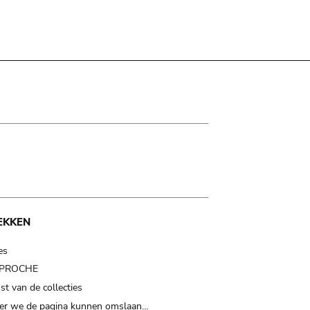
EKKEN
es
t PROCHE
t van de collecties
er we de pagina kunnen omslaan…