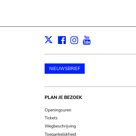
Facebook
Instagram
Youtube
Print
X
NIEUWSBRIEF
Main
PLAN JE BEZOEK
navigation
Openingsuren
Tickets
Wegbeschrijving
Toegankelijkheid