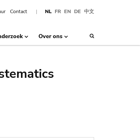
uur
Contact
NL
FR
EN
DE
中文
nderzoek
Over ons
Search
stematics