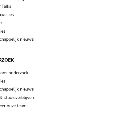
Talks
scussies
ts
ies
happelijk nieuws
RZOEK
 ons onderzoek
ies
happelijk nieuws
& studieverblijven
eer onze teams