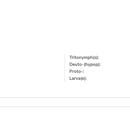
Tritonymph(s):
Deuto-(hypop):
Proto-:
Larva(e):
]