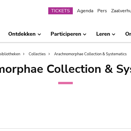
Submenu
TICKETS
Agenda
Pers
Zaalverh
Ontdekken
Participeren
Leren
O
bibliotheken
Collecties
Arachnomorphae Collection & Systematics
orphae Collection & Sy