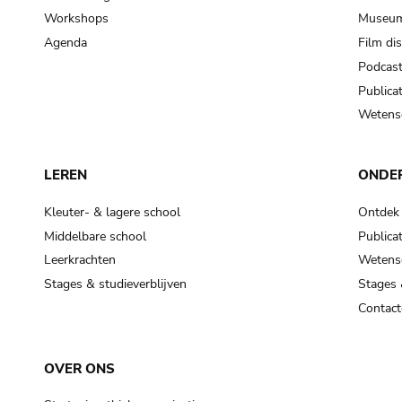
Workshops
Museum
Agenda
Film di
Podcas
Publicat
Wetensc
LEREN
ONDE
Kleuter- & lagere school
Ontdek
Middelbare school
Publicat
Leerkrachten
Wetensc
Stages & studieverblijven
Stages 
Contact
OVER ONS