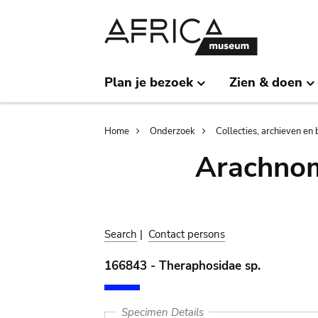
Skip
Skip
to
to
main
search
content
Plan je bezoek
Zien & doen
Breadcrumb
Home
Onderzoek
Collecties, archieven en 
Arachnom
Search
|
Contact persons
166843 - Theraphosidae sp.
Specimen Details