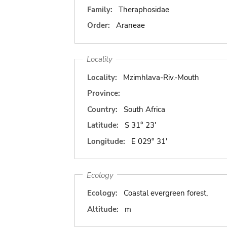
Family:
Theraphosidae
Order:
Araneae
Locality
Locality:
Mzimhlava-Riv.-Mouth
Province:
Country:
South Africa
Latitude:
S 31° 23'
Longitude:
E 029° 31'
Ecology
Ecology:
Coastal evergreen forest,
Altitude:
m