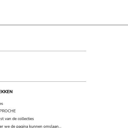
EKKEN
es
t PROCHE
t van de collecties
er we de pagina kunnen omslaan…