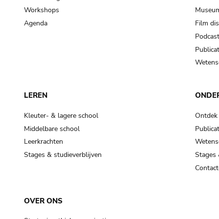
Workshops
Museum
Agenda
Film di
Podcas
Publicat
Wetensc
LEREN
ONDE
Kleuter- & lagere school
Ontdek
Middelbare school
Publicat
Leerkrachten
Wetensc
Stages & studieverblijven
Stages 
Contact
OVER ONS