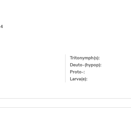
74
Tritonymph(s):
Deuto-(hypop):
Proto-:
Larva(e):