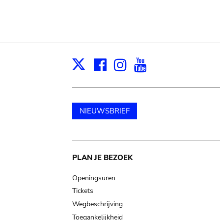
Facebook
Instagram
Youtube
Print
X
NIEUWSBRIEF
Main
PLAN JE BEZOEK
navigation
Openingsuren
Tickets
Wegbeschrijving
Toegankelijkheid