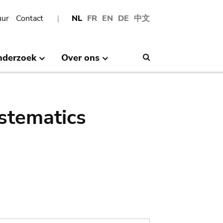
uur
Contact
NL
FR
EN
DE
中文
nderzoek
Over ons
Search
stematics