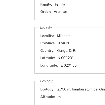
Family:
Family
Order:
Araneae
Locality
Locality:
Kilindera
Province:
Kivu-N.
Country:
Congo, D. R.
Latitude:
N 00° 23'
Longitude:
E 029° 55'
Ecology
Ecology:
2.750 m, bambusetum de Kilin
Altitude:
m