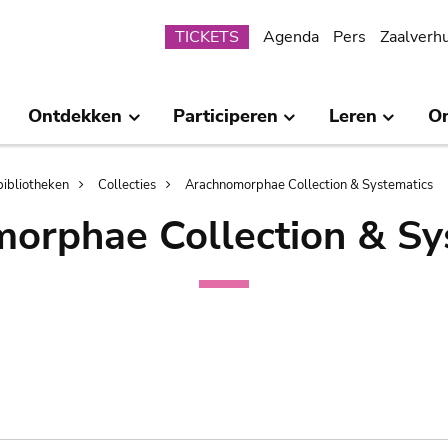
Submenu
TICKETS
Agenda
Pers
Zaalverh
Ontdekken
Participeren
Leren
O
bibliotheken
Collecties
Arachnomorphae Collection & Systematics
orphae Collection & Sy