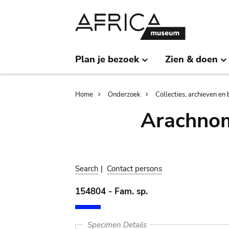
Skip
Skip
to
to
main
search
content
Plan je bezoek
Zien & doen
Breadcrumb
Home
Onderzoek
Collecties, archieven en 
Arachnom
Search
|
Contact persons
154804 - Fam. sp.
Specimen Details