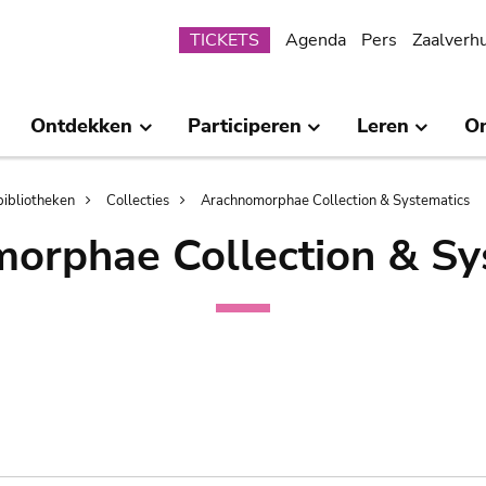
Submenu
TICKETS
Agenda
Pers
Zaalverh
Ontdekken
Participeren
Leren
O
bibliotheken
Collecties
Arachnomorphae Collection & Systematics
orphae Collection & Sy