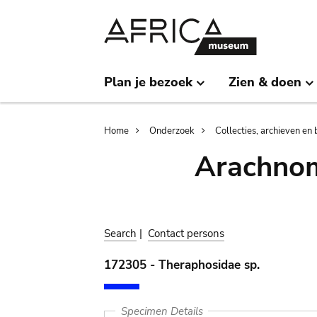
Skip
Skip
to
to
main
search
content
Plan je bezoek
Zien & doen
Breadcrumb
Home
Onderzoek
Collecties, archieven en 
Arachnom
Search
|
Contact persons
172305 - Theraphosidae sp.
Specimen Details