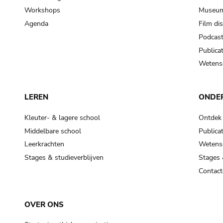
Workshops
Museum
Agenda
Film di
Podcas
Publicat
Wetensc
LEREN
ONDE
Kleuter- & lagere school
Ontdek
Middelbare school
Publicat
Leerkrachten
Wetensc
Stages & studieverblijven
Stages 
Contact
OVER ONS