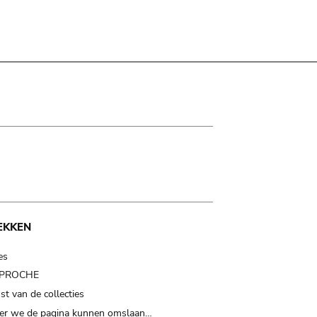
EKKEN
es
t PROCHE
t van de collecties
er we de pagina kunnen omslaan…