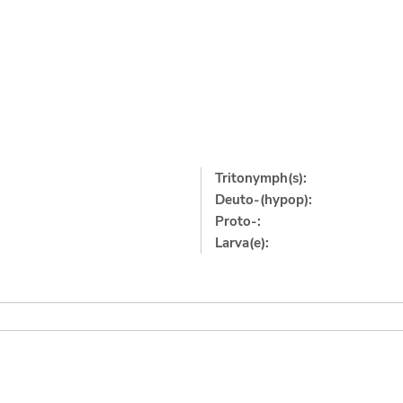
Tritonymph(s):
Deuto-(hypop):
Proto-:
Larva(e):
]