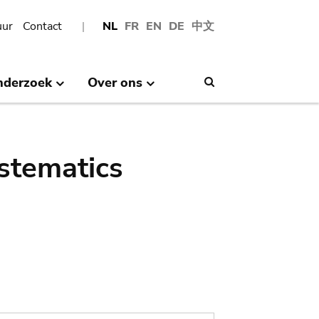
uur
Contact
NL
FR
EN
DE
中文
nderzoek
Over ons
Search
stematics