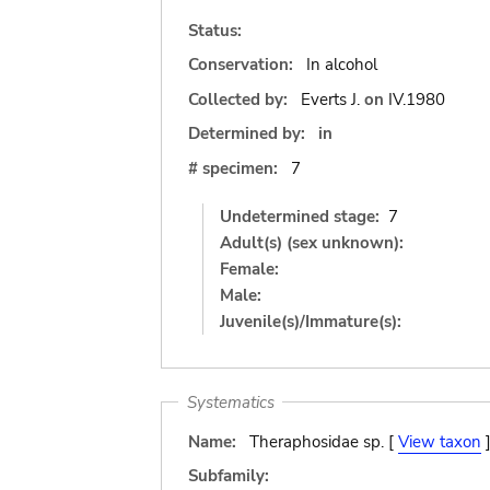
Status:
Conservation:
In alcohol
Collected by:
Everts J.
on
IV.1980
Determined by:
in
# specimen:
7
Undetermined stage:
7
Adult(s) (sex unknown):
Female:
Male:
Juvenile(s)/Immature(s):
Systematics
Name:
Theraphosidae sp. [
View taxon
Subfamily: