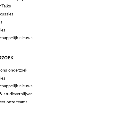
Talks
scussies
ts
ies
happelijk nieuws
RZOEK
 ons onderzoek
ies
happelijk nieuws
& studieverblijven
eer onze teams