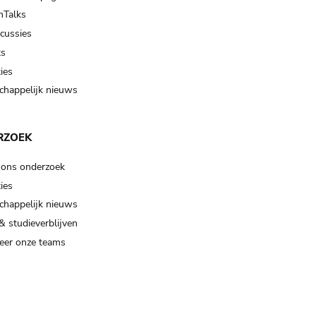
Talks
scussies
ts
ies
happelijk nieuws
RZOEK
 ons onderzoek
ies
happelijk nieuws
& studieverblijven
eer onze teams