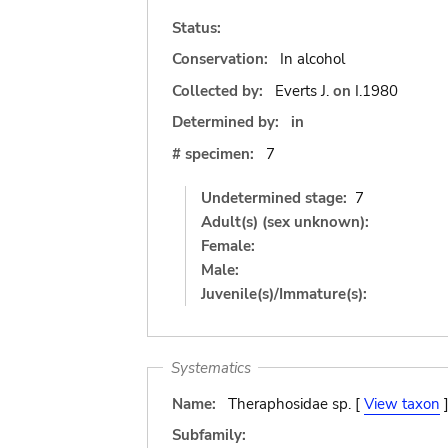
Status:
Conservation:
In alcohol
Collected by:
Everts J.
on
I.1980
Determined by:
in
# specimen:
7
Undetermined stage:
7
Adult(s) (sex unknown):
Female:
Male:
Juvenile(s)/Immature(s):
Systematics
Name:
Theraphosidae sp. [
View taxon
Subfamily: