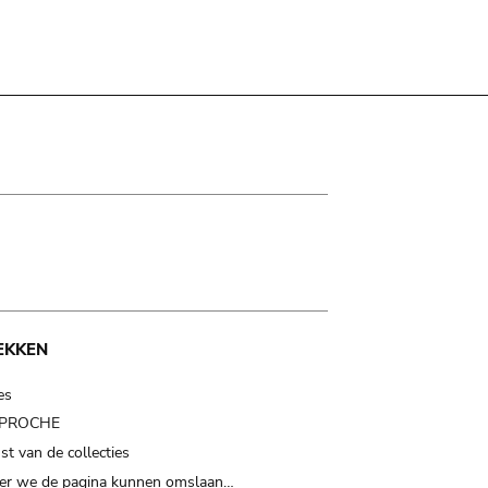
EKKEN
es
t PROCHE
t van de collecties
er we de pagina kunnen omslaan…