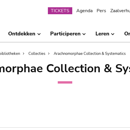
Submenu
TICKETS
Agenda
Pers
Zaalverh
Ontdekken
Participeren
Leren
O
bibliotheken
Collecties
Arachnomorphae Collection & Systematics
orphae Collection & Sy