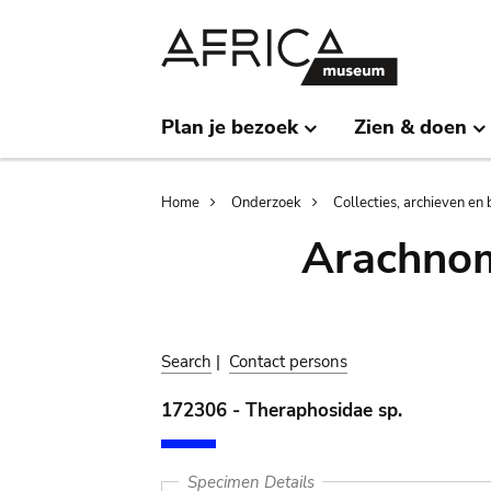
Skip
Skip
to
to
main
search
content
Plan je bezoek
Zien & doen
Breadcrumb
Home
Onderzoek
Collecties, archieven en 
Arachnom
Search
|
Contact persons
172306 - Theraphosidae sp.
Specimen Details