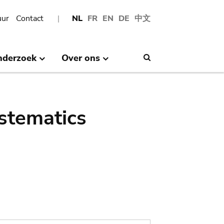
uur
Contact
NL
FR
EN
DE
中文
nderzoek
Over ons
Search
stematics