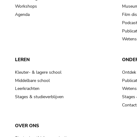
Workshops
Museum
Agenda
Film di
Podcas
Publicat
Wetensc
LEREN
ONDE
Kleuter- & lagere school
Ontdek
Middelbare school
Publicat
Leerkrachten
Wetensc
Stages & studieverblijven
Stages 
Contact
OVER ONS