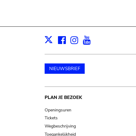
Facebook
Instagram
Youtube
Print
X
NIEUWSBRIEF
Main
PLAN JE BEZOEK
navigation
Openingsuren
Tickets
Wegbeschrijving
Toegankelijkheid