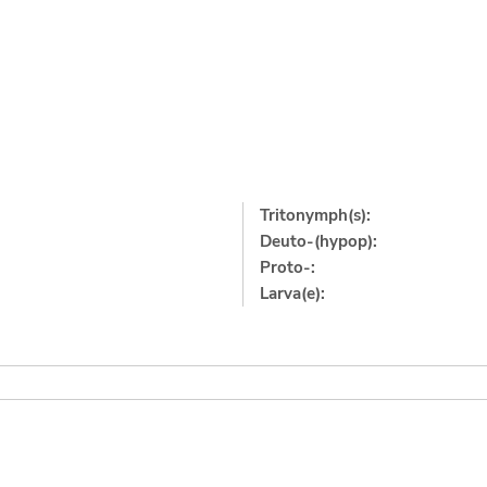
Tritonymph(s):
Deuto-(hypop):
Proto-:
Larva(e):
]