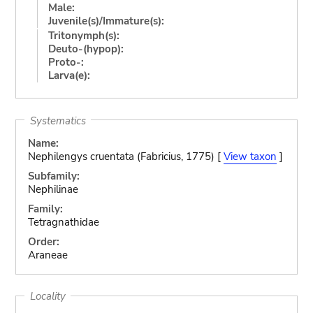
Male:
Juvenile(s)/Immature(s):
Tritonymph(s):
Deuto-(hypop):
Proto-:
Larva(e):
Systematics
Name:
Nephilengys cruentata (Fabricius, 1775) [
View taxon
]
Subfamily:
Nephilinae
Family:
Tetragnathidae
Order:
Araneae
Locality