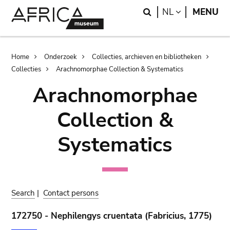
Skip
Skip
Search
LANGUAGE
NL
MENU
to
to
main
search
content
Breadcrumb
Home
Onderzoek
Collecties, archieven en bibliotheken
Collecties
Arachnomorphae Collection & Systematics
Arachnomorphae
Collection &
Systematics
Search
|
Contact persons
172750 - Nephilengys cruentata (Fabricius, 1775)