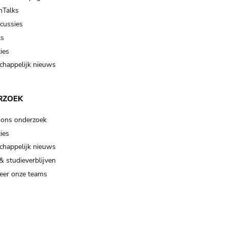
Talks
scussies
ts
ies
happelijk nieuws
RZOEK
 ons onderzoek
ies
happelijk nieuws
& studieverblijven
eer onze teams