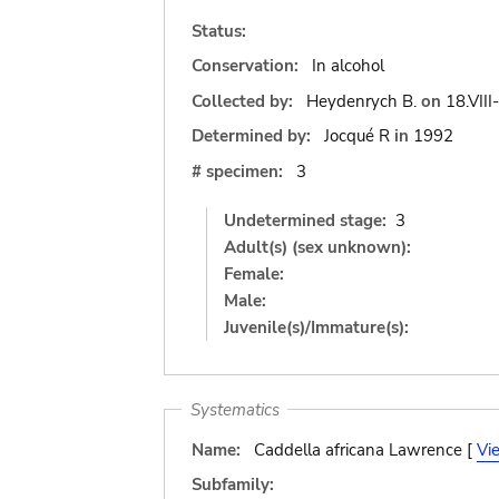
Status:
Conservation:
In alcohol
Collected by:
Heydenrych B.
on
18.VIII
Determined by:
Jocqué R
in
1992
# specimen:
3
Undetermined stage:
3
Adult(s) (sex unknown):
Female:
Male:
Juvenile(s)/Immature(s):
Systematics
Name:
Caddella africana Lawrence [
Vi
Subfamily: