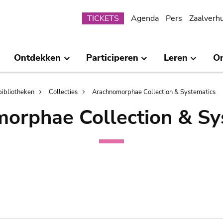
Submenu
TICKETS
Agenda
Pers
Zaalverh
Ontdekken
Participeren
Leren
O
bibliotheken
Collecties
Arachnomorphae Collection & Systematics
orphae Collection & Sy