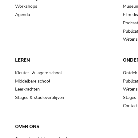
Workshops
Museum
Agenda
Film di
Podcas
Publicat
Wetensc
LEREN
ONDE
Kleuter- & lagere school
Ontdek
Middelbare school
Publicat
Leerkrachten
Wetensc
Stages & studieverblijven
Stages 
Contact
OVER ONS