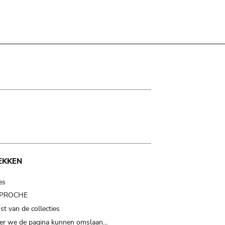
EKKEN
es
t PROCHE
t van de collecties
er we de pagina kunnen omslaan…