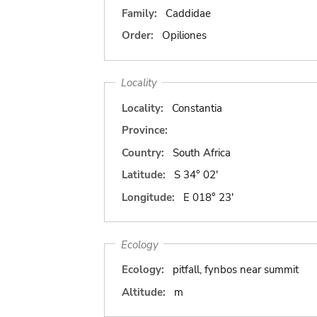
Family:
Caddidae
Order:
Opiliones
Locality
Locality:
Constantia
Province:
Country:
South Africa
Latitude:
S 34° 02'
Longitude:
E 018° 23'
Ecology
Ecology:
pitfall, fynbos near summit
Altitude:
m