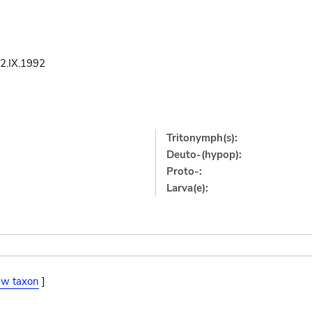
-2.IX.1992
Tritonymph(s):
Deuto-(hypop):
Proto-:
Larva(e):
ew taxon
]