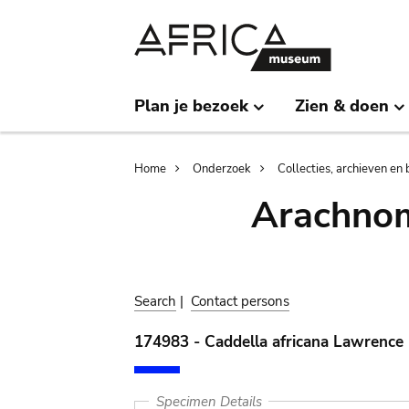
Skip
Skip
to
to
main
search
content
Plan je bezoek
Zien & doen
Breadcrumb
Home
Onderzoek
Collecties, archieven en 
Arachnom
Search
|
Contact persons
174983 - Caddella africana Lawrence
Specimen Details