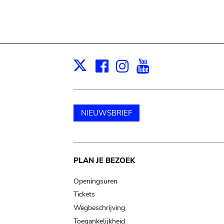
Facebook
Instagram
Youtube
Print
X
NIEUWSBRIEF
Main
PLAN JE BEZOEK
navigation
Openingsuren
Tickets
Wegbeschrijving
Toegankelijkheid