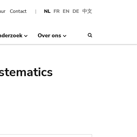
uur
Contact
NL
FR
EN
DE
中文
nderzoek
Over ons
Search
stematics