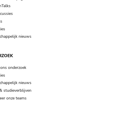
Talks
scussies
ts
ies
happelijk nieuws
RZOEK
 ons onderzoek
ies
happelijk nieuws
& studieverblijven
eer onze teams