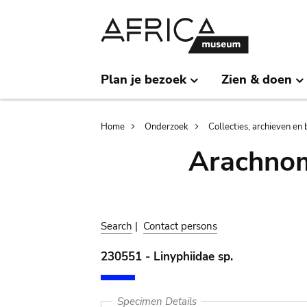
Skip
Skip
to
to
main
search
content
Plan je bezoek
Zien & doen
Breadcrumb
Home
Onderzoek
Collecties, archieven en 
Arachnom
Search
|
Contact persons
230551 - Linyphiidae sp.
Specimen Details