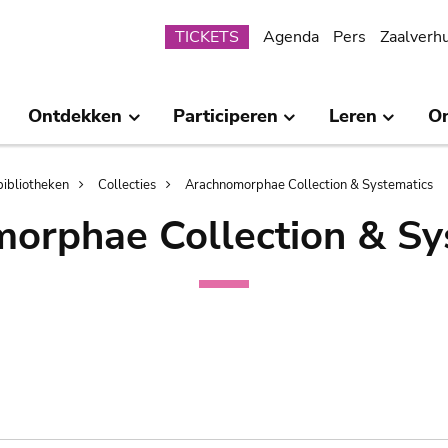
Submenu
TICKETS
Agenda
Pers
Zaalverh
Ontdekken
Participeren
Leren
O
bibliotheken
Collecties
Arachnomorphae Collection & Systematics
orphae Collection & Sy