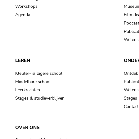
Workshops
Museum
Agenda
Film di
Podcas
Publicat
Wetensc
LEREN
ONDE
Kleuter- & lagere school
Ontdek
Middelbare school
Publicat
Leerkrachten
Wetensc
Stages & studieverblijven
Stages 
Contact
OVER ONS