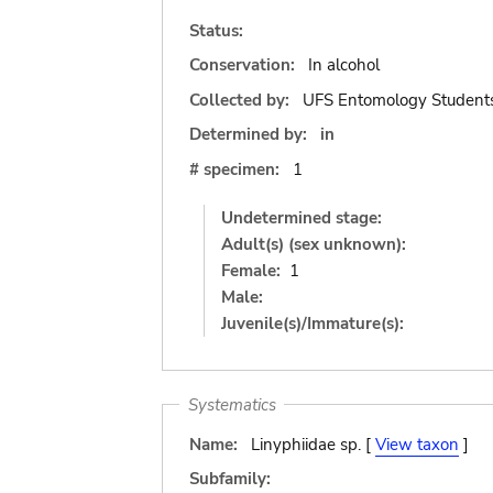
Status:
Conservation:
In alcohol
Collected by:
UFS Entomology Student
Determined by:
in
# specimen:
1
Undetermined stage:
Adult(s) (sex unknown):
Female:
1
Male:
Juvenile(s)/Immature(s):
Systematics
Name:
Linyphiidae sp. [
View taxon
]
Subfamily: