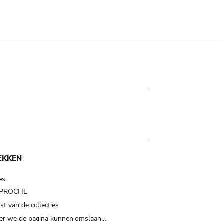
EKKEN
es
t PROCHE
t van de collecties
er we de pagina kunnen omslaan…