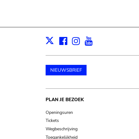
Facebook
Instagram
Youtube
Print
X
NIEUWSBRIEF
Main
PLAN JE BEZOEK
navigation
Openingsuren
Tickets
Wegbeschrijving
Toegankelijkheid