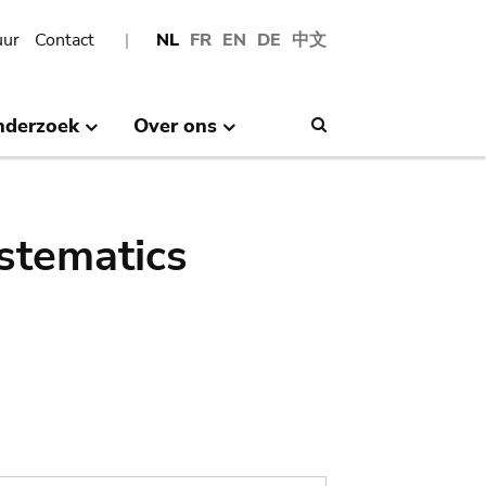
uur
Contact
NL
FR
EN
DE
中文
nderzoek
Over ons
Search
stematics