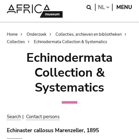
Skip
Skip
Search
LANGUAGE
NL
MENU
to
to
main
search
content
Breadcrumb
Home
Onderzoek
Collecties, archieven en bibliotheken
Collecties
Echinodermata Collection & Systematics
Echinodermata
Collection &
Systematics
Search
|
Contact persons
Echinaster callosus Marenzeller, 1895