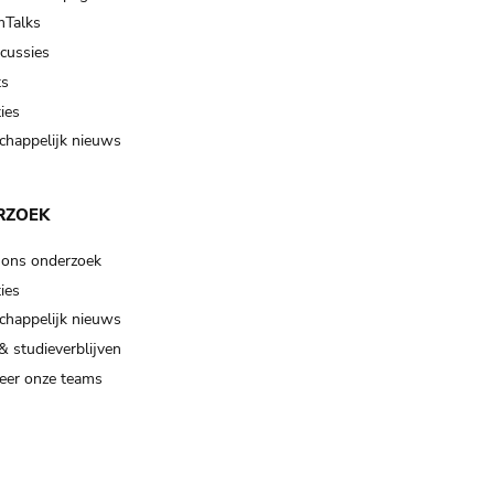
Talks
scussies
ts
ies
happelijk nieuws
RZOEK
 ons onderzoek
ies
happelijk nieuws
& studieverblijven
eer onze teams