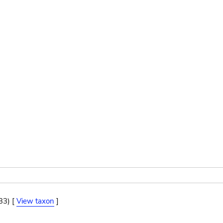
33) [
View taxon
]