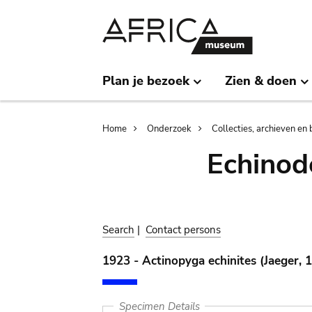
Skip
Skip
to
to
main
search
content
Plan je bezoek
Zien & doen
Breadcrumb
Home
Onderzoek
Collecties, archieven en 
Echinod
Search
|
Contact persons
1923 - Actinopyga echinites (Jaeger, 
Specimen Details