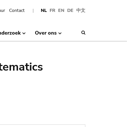
uur
Contact
NL
FR
EN
DE
中文
nderzoek
Over ons
Search
tematics