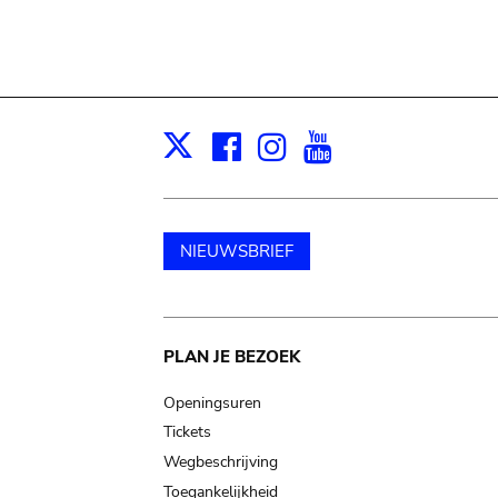
Facebook
Instagram
Youtube
Print
X
NIEUWSBRIEF
Main
PLAN JE BEZOEK
navigation
Openingsuren
Tickets
Wegbeschrijving
Toegankelijkheid