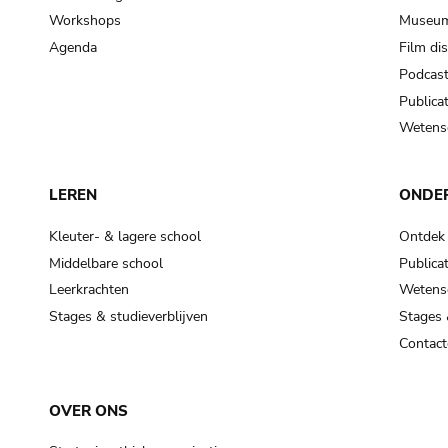
Workshops
Museum
Agenda
Film di
Podcas
Publicat
Wetensc
LEREN
ONDE
Kleuter- & lagere school
Ontdek
Middelbare school
Publicat
Leerkrachten
Wetensc
Stages & studieverblijven
Stages 
Contact
OVER ONS