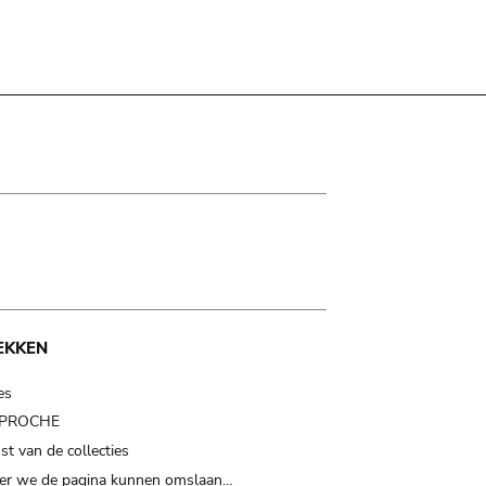
EKKEN
es
t PROCHE
t van de collecties
er we de pagina kunnen omslaan…