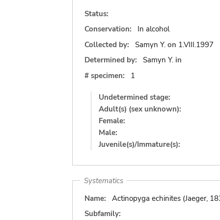
Status:
Conservation:
In alcohol
Collected by:
Samyn Y.
on
1.VIII.1997
Determined by:
Samyn Y.
in
# specimen:
1
Undetermined stage:
Adult(s) (sex unknown):
Female:
Male:
Juvenile(s)/Immature(s):
Systematics
Name:
Actinopyga echinites (Jaeger, 18
Subfamily: