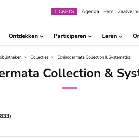
Submenu
TICKETS
Agenda
Pers
Zaalverh
Ontdekken
Participeren
Leren
O
bibliotheken
Collecties
Echinodermata Collection & Systematics
ermata Collection & Sys
1833)