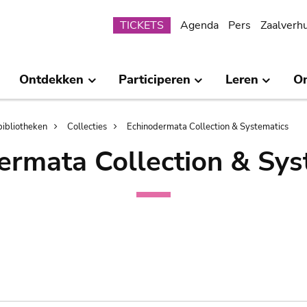
Submenu
TICKETS
Agenda
Pers
Zaalverh
Ontdekken
Participeren
Leren
O
bibliotheken
Collecties
Echinodermata Collection & Systematics
ermata Collection & Sys