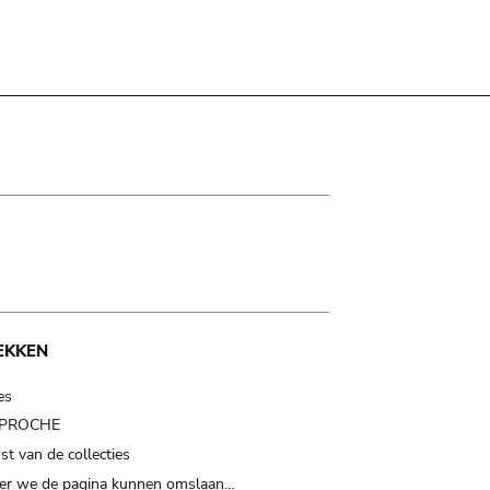
EKKEN
es
t PROCHE
t van de collecties
er we de pagina kunnen omslaan…