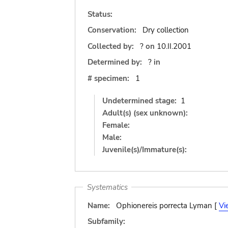
Status:
Conservation:
Dry collection
Collected by:
?
on
10.II.2001
Determined by:
?
in
# specimen:
1
Undetermined stage:
1
Adult(s) (sex unknown):
Female:
Male:
Juvenile(s)/Immature(s):
Systematics
Name:
Ophionereis porrecta Lyman [
Vi
Subfamily: