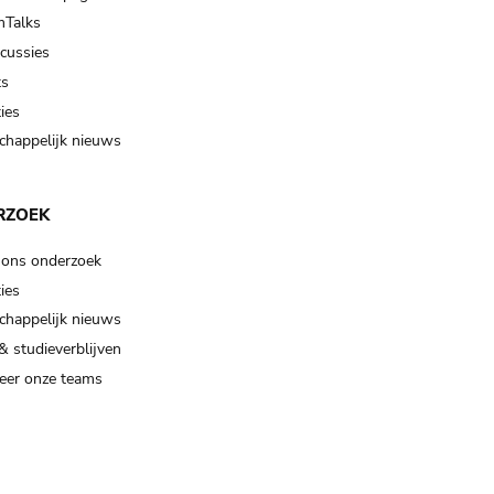
Talks
scussies
ts
ies
happelijk nieuws
RZOEK
 ons onderzoek
ies
happelijk nieuws
& studieverblijven
eer onze teams