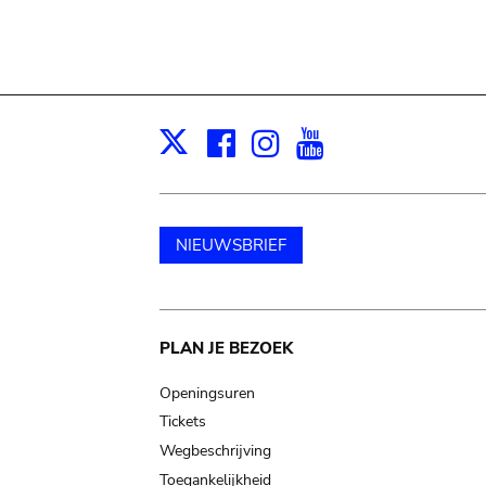
Facebook
Instagram
Youtube
Print
X
NIEUWSBRIEF
Main
PLAN JE BEZOEK
navigation
Openingsuren
Tickets
Wegbeschrijving
Toegankelijkheid