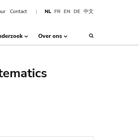
uur
Contact
NL
FR
EN
DE
中文
nderzoek
Over ons
Search
tematics