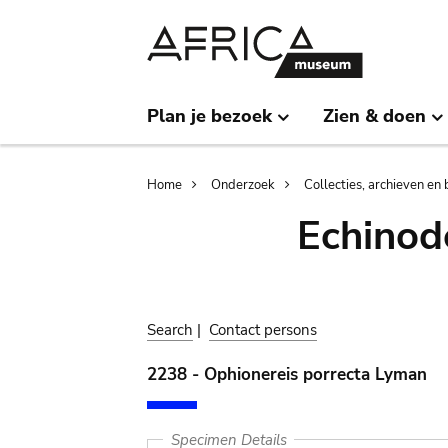
Skip
Skip
to
to
main
search
content
Plan je bezoek
Zien & doen
Breadcrumb
Home
Onderzoek
Collecties, archieven en 
Echinod
Search
|
Contact persons
2238 - Ophionereis porrecta Lyman
Specimen Details