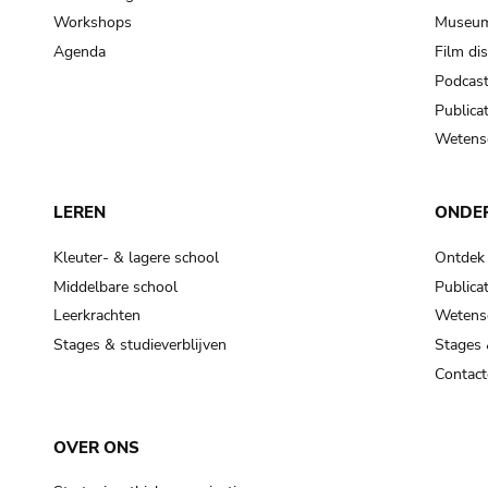
Workshops
Museum
Agenda
Film di
Podcas
Publicat
Wetensc
LEREN
ONDE
Kleuter- & lagere school
Ontdek
Middelbare school
Publicat
Leerkrachten
Wetensc
Stages & studieverblijven
Stages 
Contact
OVER ONS