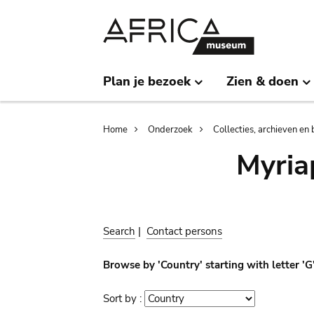
Skip
Skip
to
to
main
search
content
Plan je bezoek
Zien & doen
Breadcrumb
Home
Onderzoek
Collecties, archieven en 
Myria
Search
|
Contact persons
Browse by 'Country' starting with letter '
Sort by :
Sort