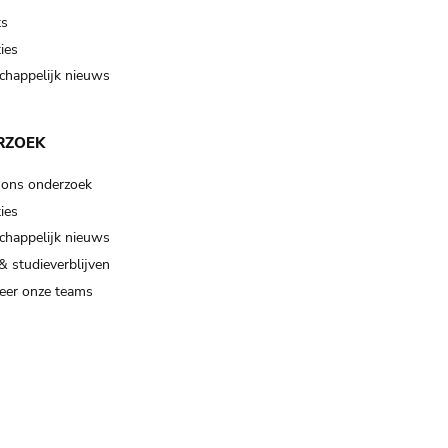
ts
ies
happelijk nieuws
RZOEK
 ons onderzoek
ies
happelijk nieuws
& studieverblijven
eer onze teams