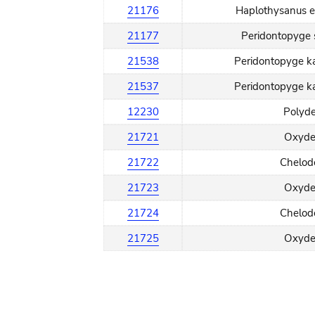
21176
Haplothysanus e
21177
Peridontopyge 
21538
Peridontopyge k
21537
Peridontopyge k
12230
Polyde
21721
Oxyde
21722
Chelod
21723
Oxyde
21724
Chelod
21725
Oxyde