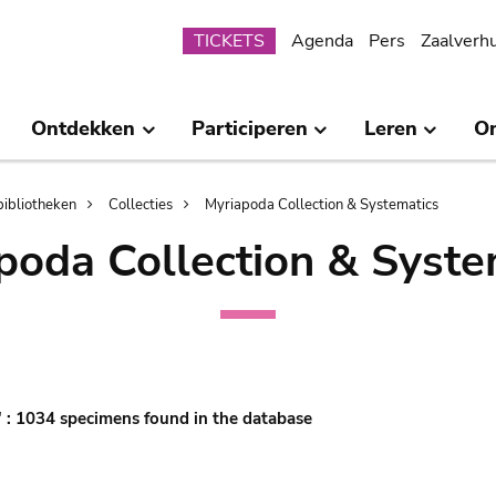
Submenu
TICKETS
Agenda
Pers
Zaalverh
Ontdekken
Participeren
Leren
O
bibliotheken
Collecties
Myriapoda Collection & Systematics
poda Collection & Syste
G' : 1034 specimens found in the database