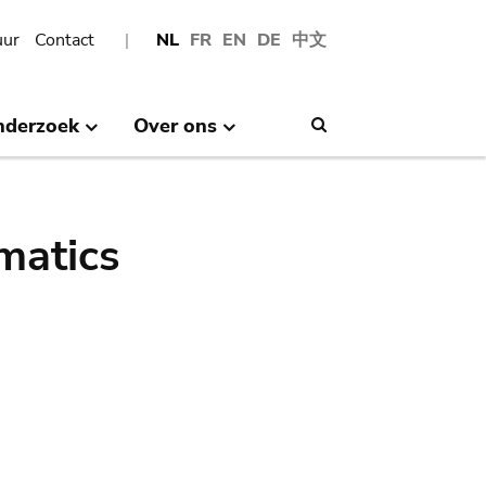
uur
Contact
NL
FR
EN
DE
中文
nderzoek
Over ons
Search
matics