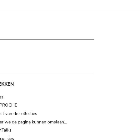
EKKEN
es
t PROCHE
t van de collecties
er we de pagina kunnen omslaan…
Talks
scussies