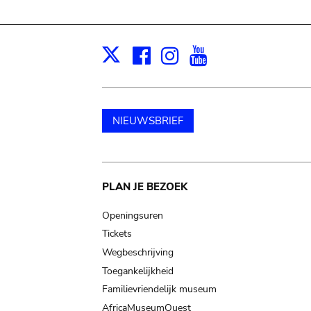
Facebook
Instagram
Youtube
Print
X
NIEUWSBRIEF
Main
PLAN JE BEZOEK
navigation
Openingsuren
Tickets
Wegbeschrijving
Toegankelijkheid
Familievriendelijk museum
AfricaMuseumQuest