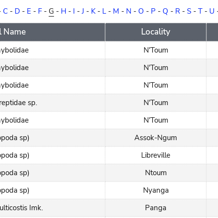
-
C
-
D
-
E
-
F
-
G
-
H
-
I
-
J
-
K
-
L
-
M
-
N
-
O
-
P
-
Q
-
R
-
S
-
T
-
U
ll Name
Locality
ybolidae
N'Toum
ybolidae
N'Toum
ybolidae
N'Toum
reptidae sp.
N'Toum
ybolidae
N'Toum
opoda sp)
Assok-Ngum
opoda sp)
Libreville
opoda sp)
Ntoum
opoda sp)
Nyanga
lticostis Imk.
Panga