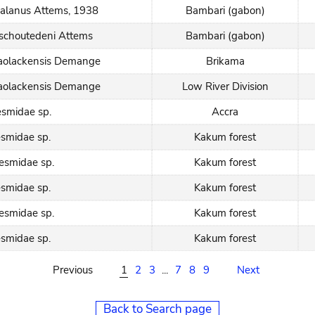
alanus Attems, 1938
Bambari (gabon)
schoutedeni Attems
Bambari (gabon)
aolackensis Demange
Brikama
aolackensis Demange
Low River Division
smidae sp.
Accra
smidae sp.
Kakum forest
esmidae sp.
Kakum forest
smidae sp.
Kakum forest
esmidae sp.
Kakum forest
smidae sp.
Kakum forest
Previous
1
2
3
...
7
8
9
Next
Back to Search page