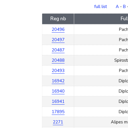
order
full list
A
-
B
Reg nb
Fu
20496
Pach
20497
Pach
20487
Pach
20488
Spirost
20493
Pach
16942
Dipl
16940
Dipl
16941
Dipl
17895
Dipl
2271
Alipes mu