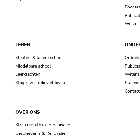
Podcas
Publicat
Wetensc
LEREN
ONDE
Kleuter- & lagere school
Ontdek
Middelbare school
Publicat
Leerkrachten
Wetensc
Stages & studieverblijven
Stages 
Contact
OVER ONS
Strategie, ethiek, organisatie
Geschiedenis & Renovatie